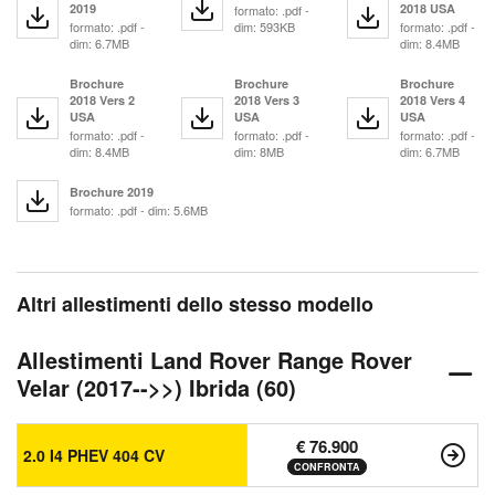
2019
2018 USA
formato: .pdf -
formato: .pdf -
dim: 593KB
formato: .pdf -
dim: 6.7MB
dim: 8.4MB
Brochure
Brochure
Brochure
2018 Vers 2
2018 Vers 3
2018 Vers 4
USA
USA
USA
formato: .pdf -
formato: .pdf -
formato: .pdf -
dim: 8.4MB
dim: 8MB
dim: 6.7MB
Brochure 2019
formato: .pdf - dim: 5.6MB
Altri allestimenti dello stesso modello
Allestimenti Land Rover Range Rover
Velar (2017-->>) Ibrida (60)
€ 76.900
2.0 I4 PHEV 404 CV
CONFRONTA