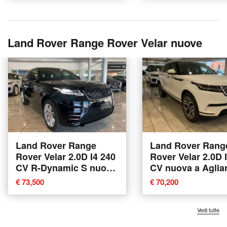
Land Rover Range Rover Velar nuove
Land Rover Range
Land Rover Rang
Rover Velar 2.0D I4 240
Rover Velar 2.0D 
CV R-Dynamic S nuova
CV nuova a Aglia
a Agliana
€ 73,500
€ 70,200
Vedi tutte