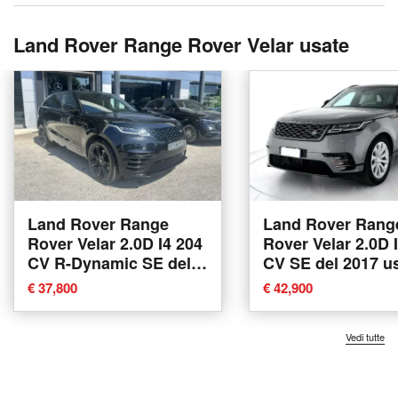
Land Rover Range Rover Velar usate
Land Rover Range
Land Rover Rang
Rover Velar 2.0D I4 204
Rover Velar 2.0D 
CV R-Dynamic SE del
CV SE del 2017 u
2021 usata a Potenza
Padova
€ 37,800
€ 42,900
Vedi tutte