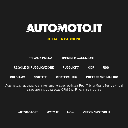
GUIDA LA PASSIONE
PRIVACY POLICY
TERMINI E CONDIZIONI
REGOLE DI PUBBLICAZIONE
PUBBLICITÀ
ODR
RSS
CHI SIAMO
CONTATTI
GESTISCI UTIQ
PREFERENZE MAILING
Automoto.it - quotidiano di informazione automobilistica Reg. Trib. di Milano Num. 277 del
24.05.2011 © 2012-2026 CRM S.r.l. P.Iva 11921100159
AUTOMOTO.IT
MOTO.IT
MOW
VETRINAMOTORI.IT