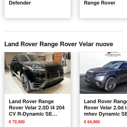
Defender
Range Rover
Land Rover Range Rover Velar nuove
Land Rover Range
Land Rover Rang
Rover Velar 2.0D I4 204
Rover Velar 2.0d i
CV R-Dynamic SE
mhev Dynamic S
nuova a Modena
204cv auto nuova
€ 72,500
€ 64,900
Corciano