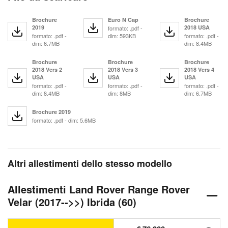
Brochure
Euro N Cap
Brochure
2019
2018 USA
formato: .pdf -
formato: .pdf -
dim: 593KB
formato: .pdf -
dim: 6.7MB
dim: 8.4MB
Brochure
Brochure
Brochure
2018 Vers 2
2018 Vers 3
2018 Vers 4
USA
USA
USA
formato: .pdf -
formato: .pdf -
formato: .pdf -
dim: 8.4MB
dim: 8MB
dim: 6.7MB
Brochure 2019
formato: .pdf - dim: 5.6MB
Altri allestimenti dello stesso modello
Allestimenti Land Rover Range Rover
Velar (2017-->>) Ibrida (60)