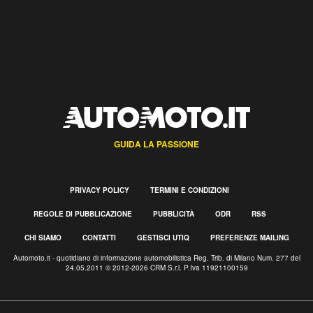
GUIDA LA PASSIONE
PRIVACY POLICY
TERMINI E CONDIZIONI
REGOLE DI PUBBLICAZIONE
PUBBLICITÀ
ODR
RSS
CHI SIAMO
CONTATTI
GESTISCI UTIQ
PREFERENZE MAILING
Automoto.it - quotidiano di informazione automobilistica Reg. Trib. di Milano Num. 277 del
24.05.2011 © 2012-2026 CRM S.r.l. P.Iva 11921100159