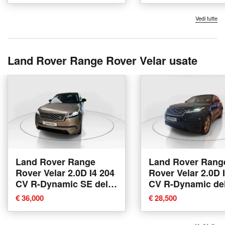
Vedi tutte
Land Rover Range Rover Velar usate
Land Rover Range
Land Rover Rang
Rover Velar 2.0D I4 204
Rover Velar 2.0D 
CV R-Dynamic SE del
CV R-Dynamic de
2022 usata a Modena
usata a Modena
€ 36,000
€ 28,500