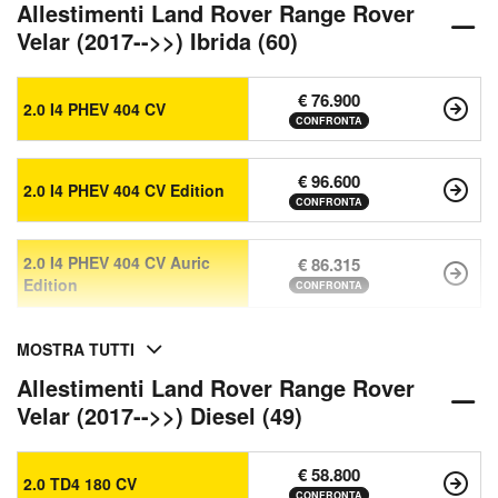
Allestimenti Land Rover Range Rover
Velar (2017-->>) Ibrida (60)
€ 76.900
2.0 I4 PHEV 404 CV
CONFRONTA
€ 96.600
2.0 I4 PHEV 404 CV Edition
CONFRONTA
2.0 I4 PHEV 404 CV Auric
€ 86.315
Edition
CONFRONTA
MOSTRA TUTTI
Allestimenti Land Rover Range Rover
Velar (2017-->>) Diesel (49)
€ 58.800
2.0 TD4 180 CV
CONFRONTA