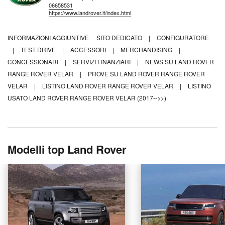
06658531
https://www.landrover.it/index.html
INFORMAZIONI AGGIUNTIVE
SITO DEDICATO
|
CONFIGURATORE
|
TEST DRIVE
|
ACCESSORI
|
MERCHANDISING
|
CONCESSIONARI
|
SERVIZI FINANZIARI
|
NEWS SU LAND ROVER
RANGE ROVER VELAR
|
PROVE SU LAND ROVER RANGE ROVER
VELAR
|
LISTINO LAND ROVER RANGE ROVER VELAR
|
LISTINO
USATO LAND ROVER RANGE ROVER VELAR (2017-->>)
Modelli top Land Rover