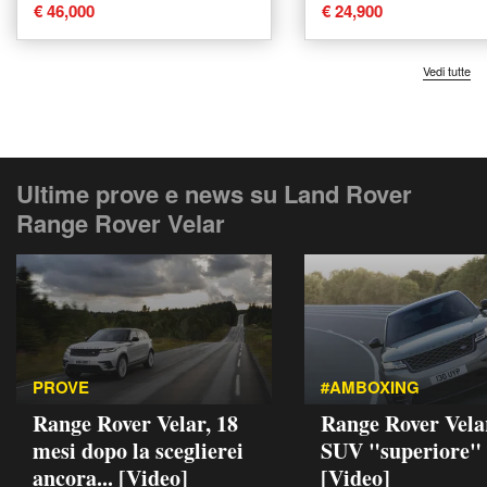
2017 usata a Agliana
2019 usata a Var
€ 46,000
€ 24,900
Vedi tutte
Ultime prove e news su Land Rover
Range Rover Velar
PROVE
#AMBOXING
Range Rover Velar, 18
Range Rover Velar
mesi dopo la sceglierei
SUV "superiore"
ancora... [Video]
[Video]