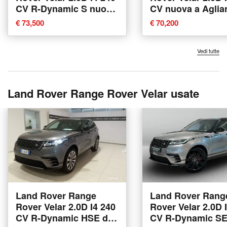
CV R-Dynamic S nuova
CV nuova a Aglia
a Agliana
€ 73,500
€ 70,200
Vedi tutte
Land Rover Range Rover Velar usate
Land Rover Range
Land Rover Rang
Rover Velar 2.0D I4 240
Rover Velar 2.0D 
CV R-Dynamic HSE del
CV R-Dynamic SE