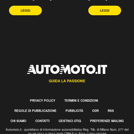
LEGGI
LEGGI
GUIDA LA PASSIONE
PRIVACY POLICY
TERMINI E CONDIZIONI
REGOLE DI PUBBLICAZIONE
PUBBLICITÀ
ODR
RSS
CHI SIAMO
CONTATTI
GESTISCI UTIQ
PREFERENZE MAILING
Automoto.it - quotidiano di informazione automobilistica Reg. Trib. di Milano Num. 277 del
24.05.2011 © 2012-2026 CRM S.r.l. P.Iva 11921100159