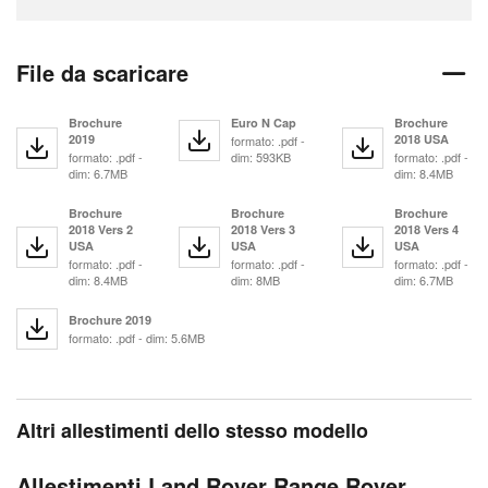
File da scaricare
Brochure
Euro N Cap
Brochure
2019
2018 USA
formato: .pdf -
formato: .pdf -
dim: 593KB
formato: .pdf -
dim: 6.7MB
dim: 8.4MB
Brochure
Brochure
Brochure
2018 Vers 2
2018 Vers 3
2018 Vers 4
USA
USA
USA
formato: .pdf -
formato: .pdf -
formato: .pdf -
dim: 8.4MB
dim: 8MB
dim: 6.7MB
Brochure 2019
formato: .pdf - dim: 5.6MB
Altri allestimenti dello stesso modello
Allestimenti Land Rover Range Rover