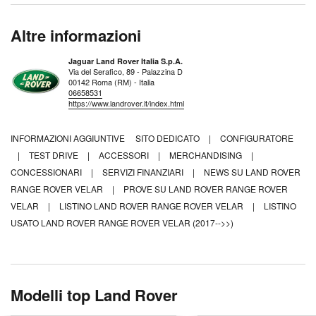
Altre informazioni
Jaguar Land Rover Italia S.p.A.
Via del Serafico, 89 - Palazzina D
00142 Roma (RM) - Italia
06658531
https://www.landrover.it/index.html
INFORMAZIONI AGGIUNTIVE
SITO DEDICATO
|
CONFIGURATORE
|
TEST DRIVE
|
ACCESSORI
|
MERCHANDISING
|
CONCESSIONARI
|
SERVIZI FINANZIARI
|
NEWS SU LAND ROVER
RANGE ROVER VELAR
|
PROVE SU LAND ROVER RANGE ROVER
VELAR
|
LISTINO LAND ROVER RANGE ROVER VELAR
|
LISTINO
USATO LAND ROVER RANGE ROVER VELAR (2017-->>)
Modelli top Land Rover