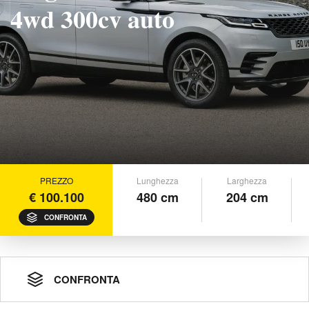
4wd 300cv auto
PREZZO
Lunghezza
Larghezza
€ 100.100
480 cm
204 cm
CONFRONTA
CONFRONTA