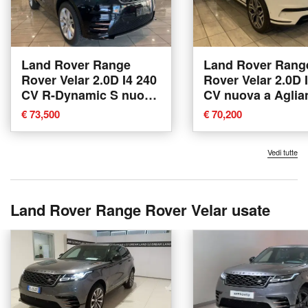
Land Rover Range
Land Rover Rang
Rover Velar 2.0D I4 240
Rover Velar 2.0D 
CV R-Dynamic S nuova
CV nuova a Aglia
a Agliana
€ 73,500
€ 70,200
Vedi tutte
Land Rover Range Rover Velar usate