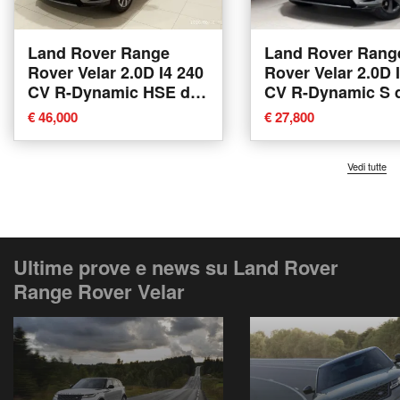
Land Rover Range
Land Rover Rang
Rover Velar 2.0D I4 240
Rover Velar 2.0D 
CV R-Dynamic HSE del
CV R-Dynamic S 
2017 usata a Agliana
2020 usata a Var
€ 46,000
€ 27,800
Vedi tutte
Ultime prove e news su Land Rover
Range Rover Velar