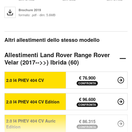
Brochure 2019
formato: .pdf - dim: 5.6MB
Altri allestimenti dello stesso modello
Allestimenti Land Rover Range Rover
Velar (2017-->>) Ibrida (60)
€ 76.900
2.0 I4 PHEV 404 CV
CONFRONTA
€ 96.600
2.0 I4 PHEV 404 CV Edition
CONFRONTA
2.0 I4 PHEV 404 CV Auric
€ 86.315
Edition
CONFRONTA