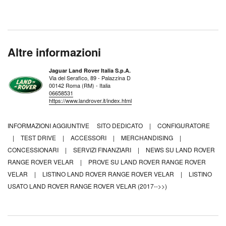
Altre informazioni
Jaguar Land Rover Italia S.p.A.
Via del Serafico, 89 - Palazzina D
00142 Roma (RM) - Italia
06658531
https://www.landrover.it/index.html
INFORMAZIONI AGGIUNTIVE
SITO DEDICATO
|
CONFIGURATORE
|
TEST DRIVE
|
ACCESSORI
|
MERCHANDISING
|
CONCESSIONARI
|
SERVIZI FINANZIARI
|
NEWS SU LAND ROVER
RANGE ROVER VELAR
|
PROVE SU LAND ROVER RANGE ROVER
VELAR
|
LISTINO LAND ROVER RANGE ROVER VELAR
|
LISTINO
USATO LAND ROVER RANGE ROVER VELAR (2017-->>)