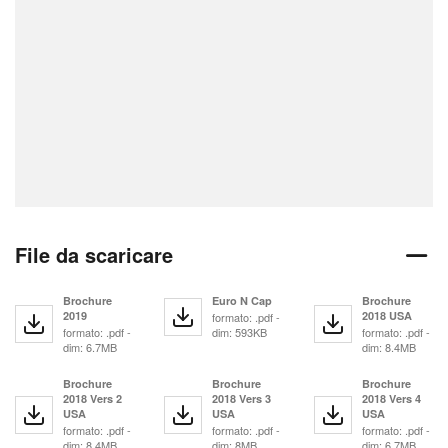
File da scaricare
Brochure
Euro N Cap
Brochure
2019
2018 USA
formato: .pdf -
formato: .pdf -
dim: 593KB
formato: .pdf -
dim: 6.7MB
dim: 8.4MB
Brochure
Brochure
Brochure
2018 Vers 2
2018 Vers 3
2018 Vers 4
USA
USA
USA
formato: .pdf -
formato: .pdf -
formato: .pdf -
dim: 8.4MB
dim: 8MB
dim: 6.7MB