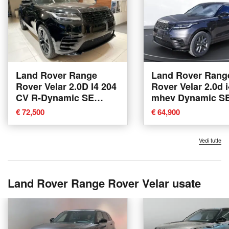
Land Rover Range
Land Rover Rang
Rover Velar 2.0D I4 204
Rover Velar 2.0d i
CV R-Dynamic SE
mhev Dynamic S
nuova a Modena
204cv auto nuova
€ 72,500
€ 64,900
Corciano
Vedi tutte
Land Rover Range Rover Velar usate