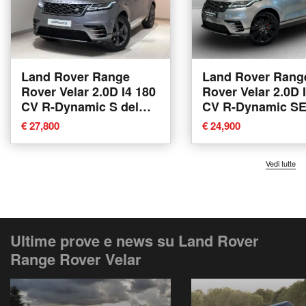
Land Rover Range
Land Rover Rang
Rover Velar 2.0D I4 180
Rover Velar 2.0D 
CV R-Dynamic S del
CV R-Dynamic SE
2020 usata a Varese
2019 usata a Var
€ 27,800
€ 24,900
Vedi tutte
Ultime prove e news su Land Rover
Range Rover Velar