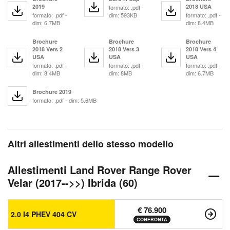
2019
2018 USA
formato: .pdf -
formato: .pdf -
dim: 593KB
formato: .pdf -
dim: 6.7MB
dim: 8.4MB
Brochure
Brochure
Brochure
2018 Vers 2
2018 Vers 3
2018 Vers 4
USA
USA
USA
formato: .pdf -
formato: .pdf -
formato: .pdf -
dim: 8.4MB
dim: 8MB
dim: 6.7MB
Brochure 2019
formato: .pdf - dim: 5.6MB
Altri allestimenti dello stesso modello
Allestimenti Land Rover Range Rover
Velar (2017-->>) Ibrida (60)
€ 76.900
2.0 I4 PHEV 404 CV
CONFRONTA