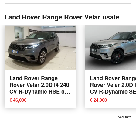
Land Rover Range Rover Velar usate
Land Rover Range
Land Rover Rang
Rover Velar 2.0D I4 240
Rover Velar 2.0D 
CV R-Dynamic HSE del
CV R-Dynamic SE
2017 usata a Agliana
2019 usata a Var
€ 46,000
€ 24,900
Vedi tutte