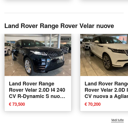
Land Rover Range Rover Velar nuove
Land Rover Range
Land Rover Rang
Rover Velar 2.0D I4 240
Rover Velar 2.0D 
CV R-Dynamic S nuova
CV nuova a Aglia
a Agliana
€ 73,500
€ 70,200
Vedi tutte