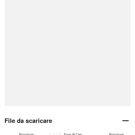
File da scaricare
Brochure
Euro N Cap
Brochure