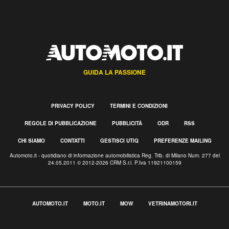
GUIDA LA PASSIONE
PRIVACY POLICY
TERMINI E CONDIZIONI
REGOLE DI PUBBLICAZIONE
PUBBLICITÀ
ODR
RSS
CHI SIAMO
CONTATTI
GESTISCI UTIQ
PREFERENZE MAILING
Automoto.it - quotidiano di informazione automobilistica Reg. Trib. di Milano Num. 277 del
24.05.2011 © 2012-2026 CRM S.r.l. P.Iva 11921100159
AUTOMOTO.IT
MOTO.IT
MOW
VETRINAMOTORI.IT