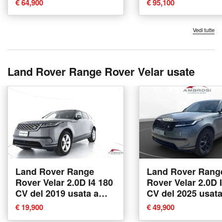
€ 64,900
€ 95,100
Corciano
Vedi tutte
Land Rover Range Rover Velar usate
Land Rover Range
Land Rover Rang
Rover Velar 2.0D I4 180
Rover Velar 2.0D 
CV del 2019 usata a
CV del 2025 usata
Corciano
Corciano
€ 19,900
€ 49,900