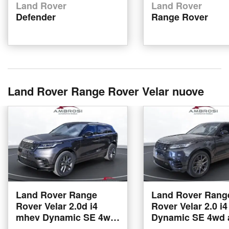
Land Rover
Land Rover
Defender
Range Rover
Land Rover Range Rover Velar nuove
Land Rover Range
Land Rover Rang
Rover Velar 2.0d i4
Rover Velar 2.0 i
mhev Dynamic SE 4wd
Dynamic SE 4wd 
204cv auto nuova a
nuova a Corciano