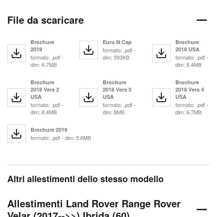
File da scaricare
Brochure
Euro N Cap
Brochure
2019
2018 USA
formato: .pdf -
formato: .pdf -
dim: 593KB
formato: .pdf -
dim: 6.7MB
dim: 8.4MB
Brochure
Brochure
Brochure
2018 Vers 2
2018 Vers 3
2018 Vers 4
USA
USA
USA
formato: .pdf -
formato: .pdf -
formato: .pdf -
dim: 8.4MB
dim: 8MB
dim: 6.7MB
Brochure 2019
formato: .pdf - dim: 5.6MB
Altri allestimenti dello stesso modello
Allestimenti Land Rover Range Rover
Velar (2017-->>) Ibrida (60)