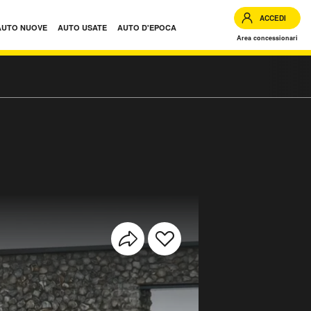
ACCEDI
AUTO NUOVE
AUTO USATE
AUTO D'EPOCA
Area concessionari