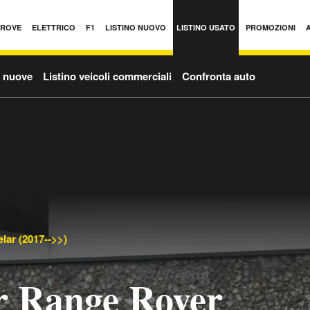
PROVE
ELETTRICO
F1
LISTINO NUOVO
LISTINO USATO
PROMOZIONI
o nuove
Listino veicoli commerciali
Confronta auto
lar (2017-->>)
r Range Rover