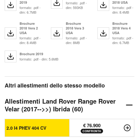
2019
2018 USA
formato: .pdf -
formato: .pdf -
dim: 593KB
formato: .pdf -
dim: 6.7MB
dim: 8.4MB
Brochure
Brochure
Brochure
2018 Vers 2
2018 Vers 3
2018 Vers 4
USA
USA
USA
formato: .pdf -
formato: .pdf -
formato: .pdf -
dim: 8.4MB
dim: 8MB
dim: 6.7MB
Brochure 2019
formato: .pdf - dim: 5.6MB
Altri allestimenti dello stesso modello
Allestimenti Land Rover Range Rover
Velar (2017-->>) Ibrida (60)
€ 76.900
2.0 I4 PHEV 404 CV
CONFRONTA