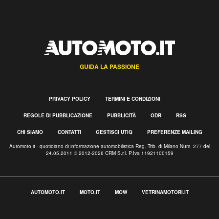
GUIDA LA PASSIONE
PRIVACY POLICY
TERMINI E CONDIZIONI
REGOLE DI PUBBLICAZIONE
PUBBLICITÀ
ODR
RSS
CHI SIAMO
CONTATTI
GESTISCI UTIQ
PREFERENZE MAILING
Automoto.it - quotidiano di informazione automobilistica Reg. Trib. di Milano Num. 277 del
24.05.2011 © 2012-2026 CRM S.r.l. P.Iva 11921100159
AUTOMOTO.IT
MOTO.IT
MOW
VETRINAMOTORI.IT