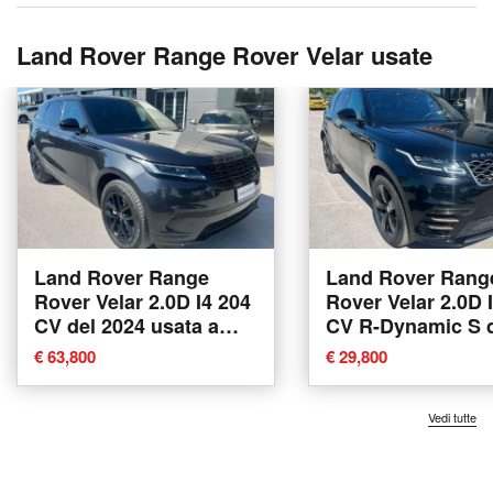
Land Rover Range Rover Velar usate
Land Rover Range
Land Rover Rang
Rover Velar 2.0D I4 204
Rover Velar 2.0D 
CV del 2024 usata a
CV R-Dynamic S 
Empoli
2020 usata a Emp
€ 63,800
€ 29,800
Vedi tutte