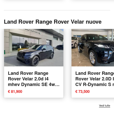
Land Rover Range Rover Velar nuove
Land Rover Range
Land Rover Rang
Rover Velar 2.0d i4
Rover Velar 2.0D 
mhev Dynamic SE 4wd
CV R-Dynamic S 
204cv auto nuova a
a Agliana
€ 81,900
€ 73,500
Cuneo
Vedi tutte