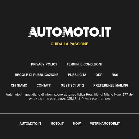
GUIDA LA PASSIONE
PRIVACY POLICY
TERMINI E CONDIZIONI
REGOLE DI PUBBLICAZIONE
PUBBLICITÀ
ODR
RSS
CHI SIAMO
CONTATTI
GESTISCI UTIQ
PREFERENZE MAILING
Automoto.it - quotidiano di informazione automobilistica Reg. Trib. di Milano Num. 277 del
24.05.2011 © 2012-2026 CRM S.r.l. P.Iva 11921100159
AUTOMOTO.IT
MOTO.IT
MOW
VETRINAMOTORI.IT