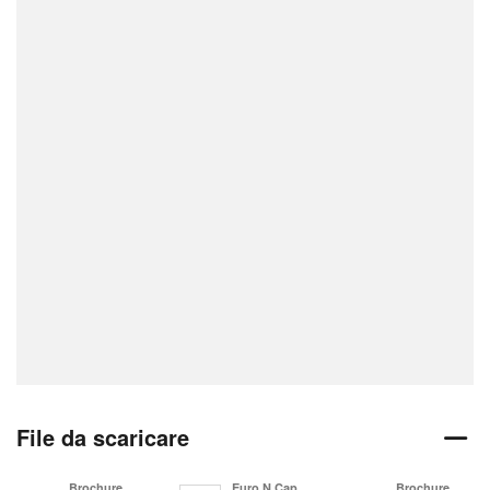
File da scaricare
Brochure
Euro N Cap
Brochure