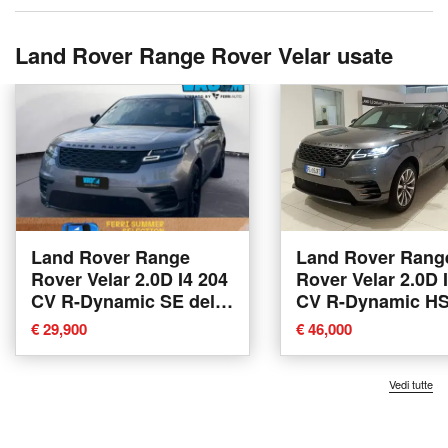
Land Rover Range Rover Velar usate
Land Rover Range
Land Rover Rang
Rover Velar 2.0D I4 204
Rover Velar 2.0D 
CV R-Dynamic SE del
CV R-Dynamic HS
2021 usata a
2017 usata a Agli
€ 29,900
€ 46,000
Tavagnacco
Vedi tutte