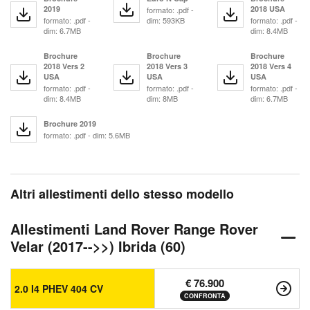
2019
2018 USA
formato: .pdf -
formato: .pdf -
dim: 593KB
formato: .pdf -
dim: 6.7MB
dim: 8.4MB
Brochure
Brochure
Brochure
2018 Vers 2
2018 Vers 3
2018 Vers 4
USA
USA
USA
formato: .pdf -
formato: .pdf -
formato: .pdf -
dim: 8.4MB
dim: 8MB
dim: 6.7MB
Brochure 2019
formato: .pdf - dim: 5.6MB
Altri allestimenti dello stesso modello
Allestimenti Land Rover Range Rover
Velar (2017-->>) Ibrida (60)
€ 76.900
2.0 I4 PHEV 404 CV
CONFRONTA