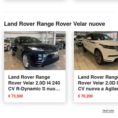
Land Rover Range Rover Velar nuove
Land Rover Range
Land Rover Rang
Rover Velar 2.0D I4 240
Rover Velar 2.0D 
CV R-Dynamic S nuova
CV nuova a Aglia
a Agliana
€ 73,500
€ 70,200
Vedi tutte