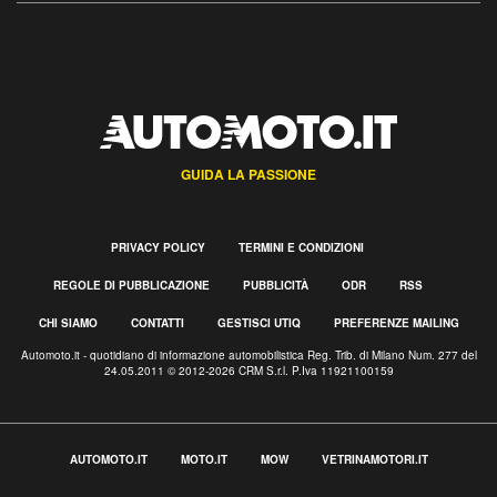
GUIDA LA PASSIONE
PRIVACY POLICY
TERMINI E CONDIZIONI
REGOLE DI PUBBLICAZIONE
PUBBLICITÀ
ODR
RSS
CHI SIAMO
CONTATTI
GESTISCI UTIQ
PREFERENZE MAILING
Automoto.it - quotidiano di informazione automobilistica Reg. Trib. di Milano Num. 277 del
24.05.2011 © 2012-2026 CRM S.r.l. P.Iva 11921100159
AUTOMOTO.IT
MOTO.IT
MOW
VETRINAMOTORI.IT