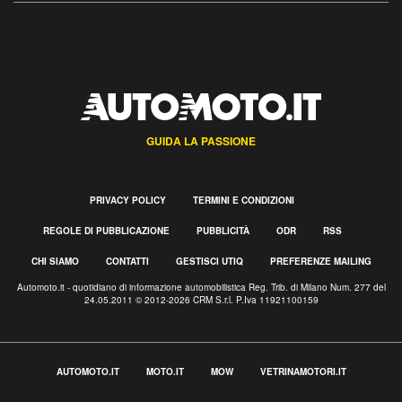
GUIDA LA PASSIONE
PRIVACY POLICY
TERMINI E CONDIZIONI
REGOLE DI PUBBLICAZIONE
PUBBLICITÀ
ODR
RSS
CHI SIAMO
CONTATTI
GESTISCI UTIQ
PREFERENZE MAILING
Automoto.it - quotidiano di informazione automobilistica Reg. Trib. di Milano Num. 277 del
24.05.2011 © 2012-2026 CRM S.r.l. P.Iva 11921100159
AUTOMOTO.IT
MOTO.IT
MOW
VETRINAMOTORI.IT