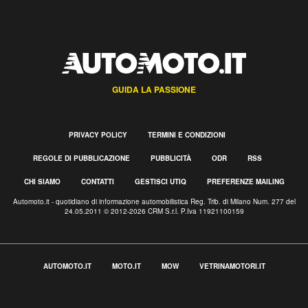
GUIDA LA PASSIONE
PRIVACY POLICY
TERMINI E CONDIZIONI
REGOLE DI PUBBLICAZIONE
PUBBLICITÀ
ODR
RSS
CHI SIAMO
CONTATTI
GESTISCI UTIQ
PREFERENZE MAILING
Automoto.it - quotidiano di informazione automobilistica Reg. Trib. di Milano Num. 277 del
24.05.2011 © 2012-2026 CRM S.r.l. P.Iva 11921100159
AUTOMOTO.IT
MOTO.IT
MOW
VETRINAMOTORI.IT