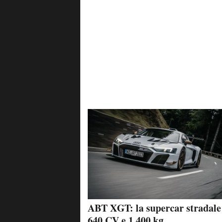
ABT XGT: la supercar stradale
640 CV e 1.400 kg