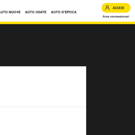
ACCEDI
AUTO NUOVE
AUTO USATE
AUTO D'EPOCA
Area concessionari