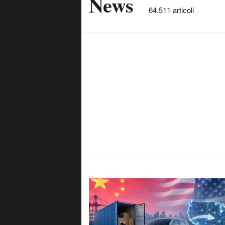
News
64.511 articoli