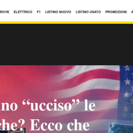
PROVE
ELETTRICO
F1
LISTINO NUOVO
LISTINO USATO
PROMOZIONI
no “ucciso” le
iche? Ecco che