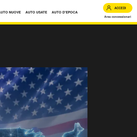
ACCEDI
AUTO NUOVE
AUTO USATE
AUTO D'EPOCA
Area concessionari