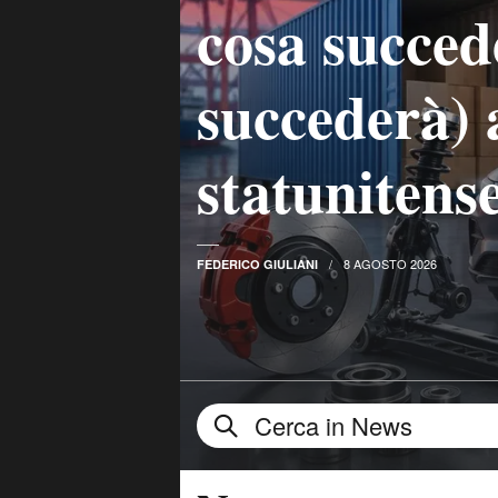
cosa succed
succederà) 
statunitens
8 AGOSTO 2026
FEDERICO GIULIANI