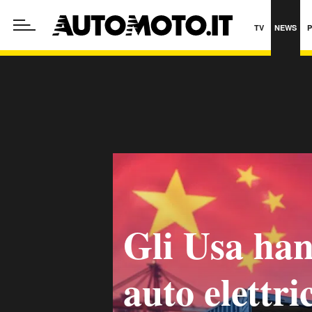
TV
NEWS
Gli Usa han
auto elettr