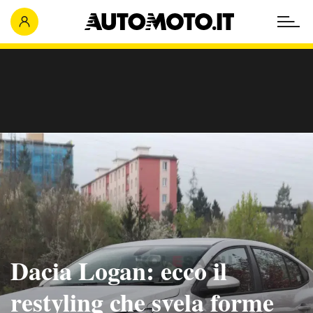
Dacia Logan: ecco il
restyling che svela forme