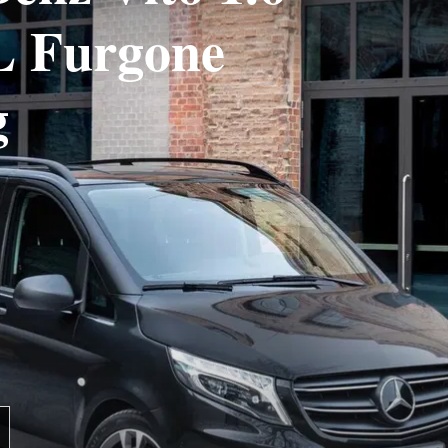
L Furgone
g