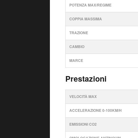
POTENZA MAX/REGIME
COPPIA MASSIMA
TRAZIONE
CAMBIO
MARCE
Prestazioni
VELOCITÀ MAX
ACCELERAZIONE 0-100KM/H
EMISSIONI CO2