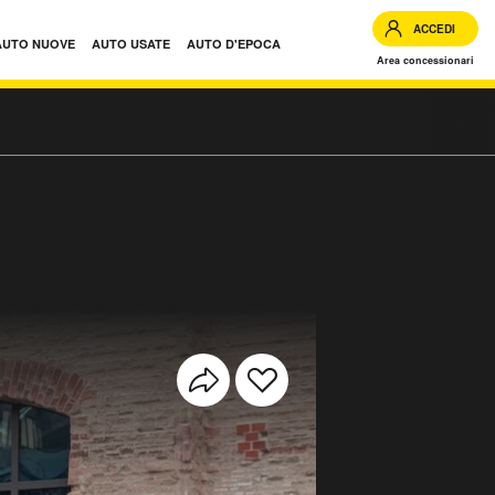
ACCEDI
AUTO NUOVE
AUTO USATE
AUTO D'EPOCA
Area concessionari