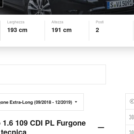
Larghezza
Altezza
Posti
193 cm
191 cm
2
 1.6 109 CDI PL Furgone
 tecnica