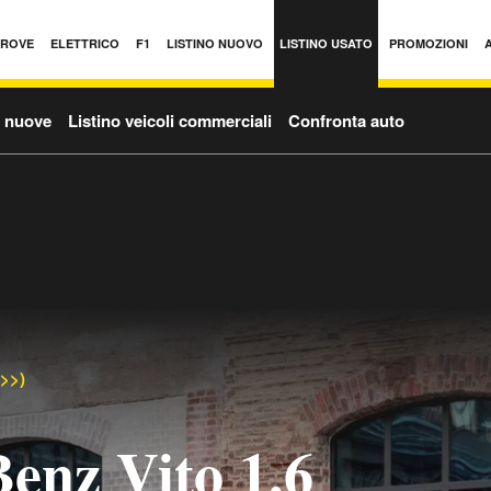
PROVE
ELETTRICO
F1
LISTINO NUOVO
LISTINO USATO
PROMOZIONI
o nuove
Listino veicoli commerciali
Confronta auto
->>)
enz Vito 1.6