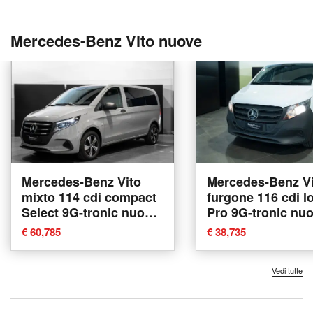
Mercedes-Benz Vito nuove
Mercedes-Benz Vito
Mercedes-Benz Vi
mixto 114 cdi compact
furgone 116 cdi l
Select 9G-tronic nuova
Pro 9G-tronic nu
a Ancona
Ancona
€ 60,785
€ 38,735
Vedi tutte