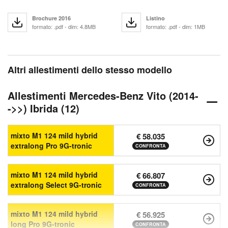
Brochure 2016
Listino
formato: .pdf - dim: 4.8MB
formato: .pdf - dim: 1MB
Altri allestimenti dello stesso modello
Allestimenti Mercedes-Benz Vito (2014-
->>) Ibrida (12)
mixto M1 124 mild hybrid
€ 58.035
extralong Pro 9G-tronic
CONFRONTA
mixto M1 124 mild hybrid
€ 66.807
extralong Select 9G-tronic
CONFRONTA
mixto M1 124 mild hybrid
€ 56.925
long Pro 9G-tronic
CONFRONTA