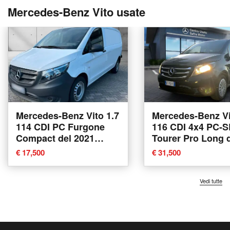
Mercedes-Benz Vito usate
Mercedes-Benz Vito 1.7
Mercedes-Benz Vi
114 CDI PC Furgone
116 CDI 4x4 PC-S
Compact del 2021
Tourer Pro Long 
usata
2021 usata a Ren
€ 17,500
€ 31,500
Vedi tutte