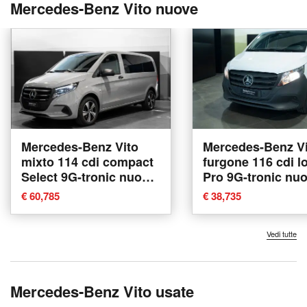
Mercedes-Benz Vito nuove
Mercedes-Benz Vito
Mercedes-Benz Vi
mixto 114 cdi compact
furgone 116 cdi l
Select 9G-tronic nuova
Pro 9G-tronic nu
a Ancona
Ancona
€ 60,785
€ 38,735
Vedi tutte
Mercedes-Benz Vito usate