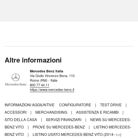
Altre informazioni
Mercedes Benz Italia
Via Giulio Vincenzo Bona, 110
Roma (RM) - Italia
800 77 44 11
https://www.mercedes-benz.it
INFORMAZIONI AGGIUNTIVE
CONFIGURATORE
|
TEST DRIVE
|
ACCESSORI
|
MERCHANDISING
|
ASSISTENZA E RICAMBI
|
SITO DELLA CASA
|
SERVIZI FINANZIARI
|
NEWS SU MERCEDES-
BENZ VITO
|
PROVE SU MERCEDES-BENZ
|
LISTINO MERCEDES-
BENZ VITO
|
LISTINO USATO MERCEDES-BENZ VITO (2014-->>)