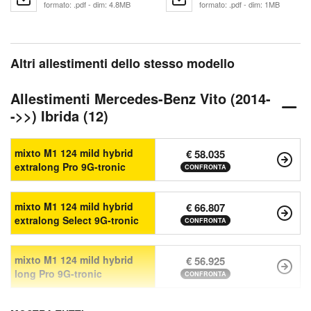
formato: .pdf - dim: 4.8MB
formato: .pdf - dim: 1MB
Altri allestimenti dello stesso modello
Allestimenti Mercedes-Benz Vito (2014-
->>) Ibrida (12)
mixto M1 124 mild hybrid
€ 58.035
extralong Pro 9G-tronic
CONFRONTA
mixto M1 124 mild hybrid
€ 66.807
extralong Select 9G-tronic
CONFRONTA
mixto M1 124 mild hybrid
€ 56.925
long Pro 9G-tronic
CONFRONTA