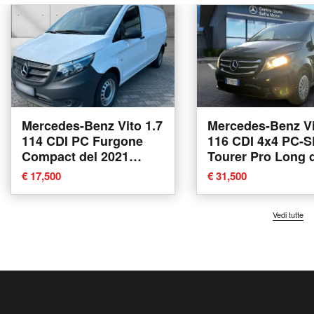
Mercedes-Benz Vito 1.7
Mercedes-Benz Vi
114 CDI PC Furgone
116 CDI 4x4 PC-S
Compact del 2021
Tourer Pro Long 
usata
2021 usata a Ren
€ 17,500
€ 31,500
Vedi tutte