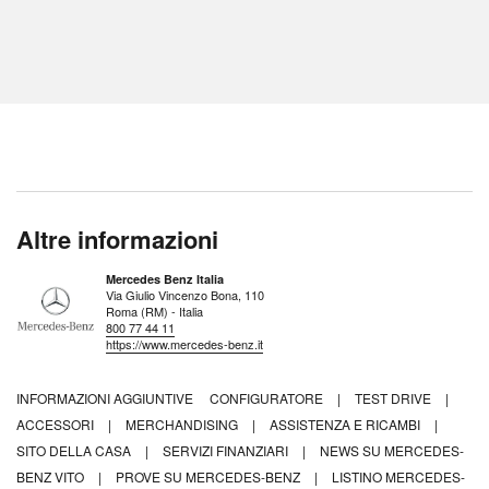
Altre informazioni
Mercedes Benz Italia
Via Giulio Vincenzo Bona, 110
Roma (RM) - Italia
800 77 44 11
https://www.mercedes-benz.it
INFORMAZIONI AGGIUNTIVE
CONFIGURATORE
|
TEST DRIVE
|
ACCESSORI
|
MERCHANDISING
|
ASSISTENZA E RICAMBI
|
SITO DELLA CASA
|
SERVIZI FINANZIARI
|
NEWS SU MERCEDES-
BENZ VITO
|
PROVE SU MERCEDES-BENZ
|
LISTINO MERCEDES-