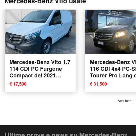
Mercedes-Benz Vito usate
Mercedes-Benz Vito 1.7
Mercedes-Benz Vi
114 CDI PC Furgone
116 CDI 4x4 PC-S
Compact del 2021
Tourer Pro Long 
usata
2021 usata a Ren
€ 17,500
€ 31,500
Vedi tutte
Ultime prove e news su Mercedes-Benz