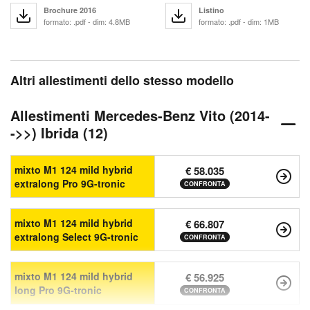
Brochure 2016
Listino
formato: .pdf - dim: 4.8MB
formato: .pdf - dim: 1MB
Altri allestimenti dello stesso modello
Allestimenti Mercedes-Benz Vito (2014-
->>) Ibrida (12)
mixto M1 124 mild hybrid
€ 58.035
extralong Pro 9G-tronic
CONFRONTA
mixto M1 124 mild hybrid
€ 66.807
extralong Select 9G-tronic
CONFRONTA
mixto M1 124 mild hybrid
€ 56.925
long Pro 9G-tronic
CONFRONTA