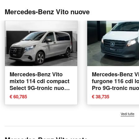
Mercedes-Benz Vito nuove
Mercedes-Benz Vito
Mercedes-Benz Vi
mixto 114 cdi compact
furgone 116 cdi l
Select 9G-tronic nuova
Pro 9G-tronic nu
a Ancona
Ancona
€ 60,785
€ 38,735
Vedi tutte