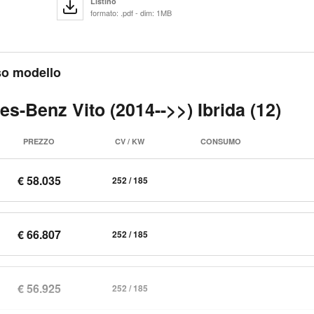
Listino
formato: .pdf - dim: 1MB
sso modello
s-Benz Vito (2014-->>) Ibrida (12)
PREZZO
CV / KW
CONSUMO
€ 58.035
252 / 185
€ 66.807
252 / 185
€ 56.925
252 / 185