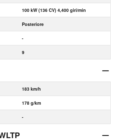
100 kW (136 CV) 4,400 giri/min
Posteriore
-
9
183 km/h
178 g/km
-
 WLTP