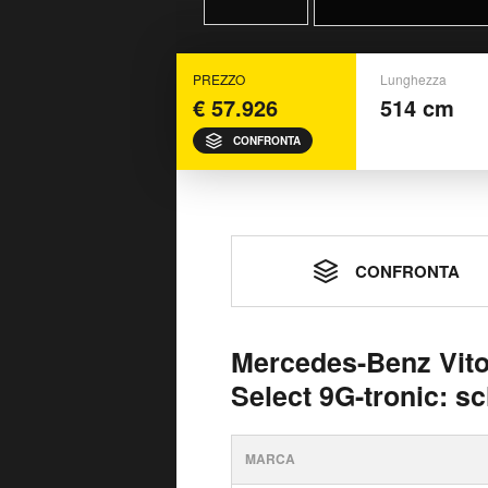
PREZZO
Lunghezza
€ 57.926
514 cm
CONFRONTA
CONFRONTA
Mercedes-Benz Vito
Select 9G-tronic: s
MARCA