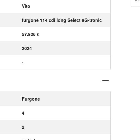
Vito
furgone 114 cdi long Select 9G-tronic
57.926 €
2024
-
Furgone
4
2