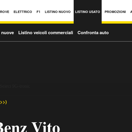
PROVE
ELETTRICO
F1
LISTINO NUOVO
LISTINO USATO
PROMOZIONI
o nuove
Listino veicoli commerciali
Confronta auto
->>)
enz Vito