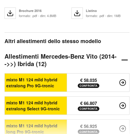
Brochure 2016
Listino
formato: .pdf - dim: 4.8MB
formato: .pdf - dim: 1MB
Altri allestimenti dello stesso modello
Allestimenti Mercedes-Benz Vito (2014-
->>) Ibrida (12)
mixto M1 124 mild hybrid
€ 58.035
extralong Pro 9G-tronic
CONFRONTA
mixto M1 124 mild hybrid
€ 66.807
extralong Select 9G-tronic
CONFRONTA
mixto M1 124 mild hybrid
€ 56.925
long Pro 9G-tronic
CONFRONTA