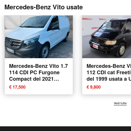
Mercedes-Benz Vito usate
Mercedes-Benz Vito 1.7
Mercedes-Benz Vi
114 CDI PC Furgone
112 CDI cat Freet
Compact del 2021
del 1999 usata a 
usata
€ 17,500
€ 9,800
Vedi tutte