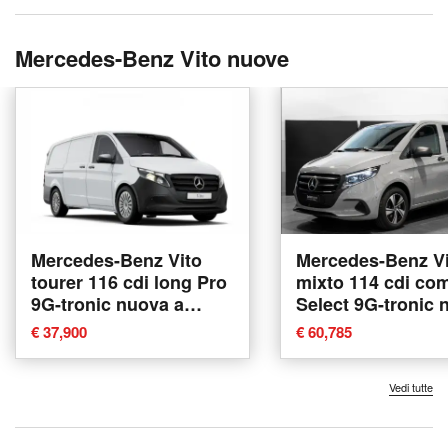
Mercedes-Benz Vito nuove
Mercedes-Benz Vito
Mercedes-Benz Vi
tourer 116 cdi long Pro
mixto 114 cdi co
9G-tronic nuova a
Select 9G-tronic 
Messina
a Ancona
€ 37,900
€ 60,785
Vedi tutte