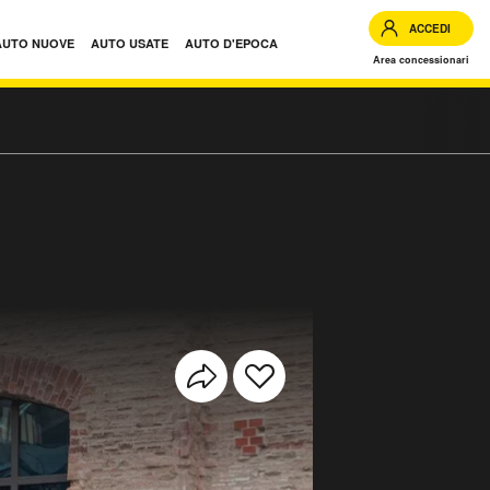
ACCEDI
AUTO NUOVE
AUTO USATE
AUTO D'EPOCA
Area concessionari