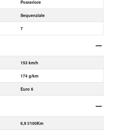
Posteriore
Sequenziale
7
153 km/h
174 g/km
Euro 6
6,9 l/100Km