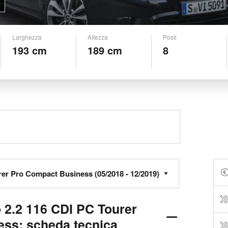
Larghezza
Altezza
Posti
193 cm
189 cm
8
 2.2 116 CDI PC Tourer
ss: scheda tecnica