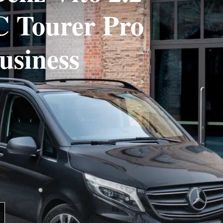
C Tourer Pro
usiness