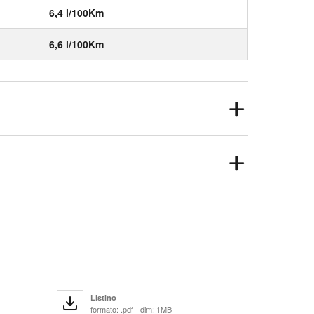
6,4 l/100Km
6,6 l/100Km
Listino
formato: .pdf - dim: 1MB