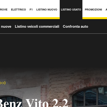
PROVE
ELETTRICO
F1
LISTINO NUOVO
LISTINO USATO
PROMOZIONI
o nuove
Listino veicoli commerciali
Confronta auto
->>)
enz Vito 2.2