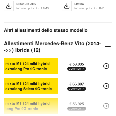
Brochure 2016
Listino
formato: .pdf - dim: 4.8MB
formato: .pdf - dim: 1MB
Altri allestimenti dello stesso modello
Allestimenti Mercedes-Benz Vito (2014-
->>) Ibrida (12)
mixto M1 124 mild hybrid
€ 58.035
extralong Pro 9G-tronic
CONFRONTA
mixto M1 124 mild hybrid
€ 66.807
extralong Select 9G-tronic
CONFRONTA
mixto M1 124 mild hybrid
€ 56.925
long Pro 9G-tronic
CONFRONTA