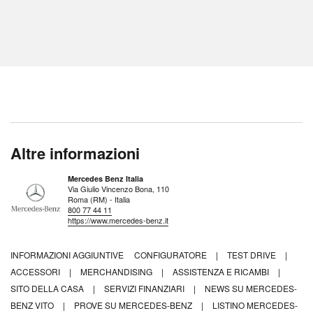
Altre informazioni
Mercedes Benz Italia
Via Giulio Vincenzo Bona, 110
Roma (RM) - Italia
800 77 44 11
https://www.mercedes-benz.it
INFORMAZIONI AGGIUNTIVE
CONFIGURATORE
|
TEST DRIVE
|
ACCESSORI
|
MERCHANDISING
|
ASSISTENZA E RICAMBI
|
SITO DELLA CASA
|
SERVIZI FINANZIARI
|
NEWS SU MERCEDES-
BENZ VITO
|
PROVE SU MERCEDES-BENZ
|
LISTINO MERCEDES-