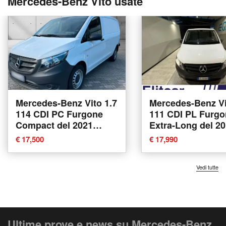
Mercedes-Benz Vito usate
Mercedes-Benz Vito 1.7
Mercedes-Benz Vi
114 CDI PC Furgone
111 CDI PL Furgo
Compact del 2021
Extra-Long del 2
usata
usata a Magenta
€ 17,500
€ 17,990
Vedi tutte
Ultime prove e news su Mercedes-Benz