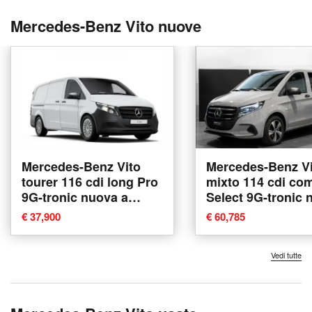
Mercedes-Benz Vito nuove
Mercedes-Benz Vito
Mercedes-Benz Vi
tourer 116 cdi long Pro
mixto 114 cdi co
9G-tronic nuova a
Select 9G-tronic 
Messina
a Ancona
€ 37,900
€ 60,785
Vedi tutte