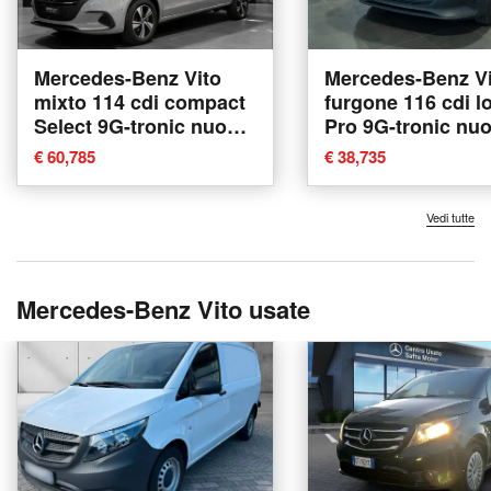
Mercedes-Benz Vito
Mercedes-Benz Vi
mixto 114 cdi compact
furgone 116 cdi l
Select 9G-tronic nuova
Pro 9G-tronic nu
a Ancona
Ancona
€ 60,785
€ 38,735
Vedi tutte
Mercedes-Benz Vito usate