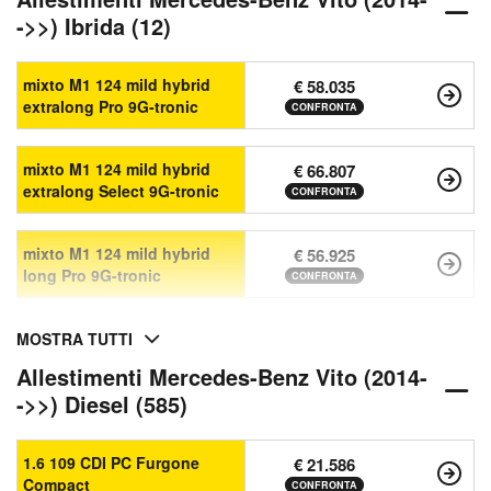
->>) Ibrida (12)
mixto M1 124 mild hybrid
€ 58.035
extralong Pro 9G-tronic
CONFRONTA
mixto M1 124 mild hybrid
€ 66.807
extralong Select 9G-tronic
CONFRONTA
mixto M1 124 mild hybrid
€ 56.925
long Pro 9G-tronic
CONFRONTA
MOSTRA TUTTI
Allestimenti Mercedes-Benz Vito (2014-
->>) Diesel (585)
1.6 109 CDI PC Furgone
€ 21.586
Compact
CONFRONTA