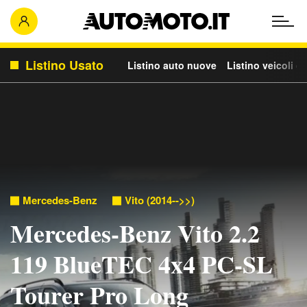
Listino Usato
Listino auto nuove
Listino veicoli c
Mercedes-Benz
Vito (2014-->>)
Mercedes-Benz Vito 2.2
119 BlueTEC 4x4 PC-SL
Tourer Pro Long