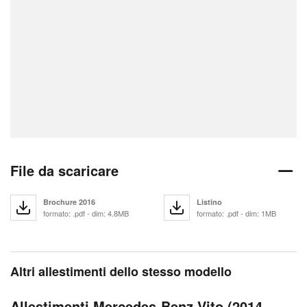
File da scaricare
Brochure 2016
Listino
formato: .pdf - dim: 4.8MB
formato: .pdf - dim: 1MB
Altri allestimenti dello stesso modello
Allestimenti Mercedes-Benz Vito (2014-