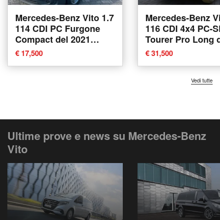
Mercedes-Benz Vito 1.7
Mercedes-Benz Vi
114 CDI PC Furgone
116 CDI 4x4 PC-S
Compact del 2021
Tourer Pro Long 
usata
2021 usata a Ren
€ 17,500
€ 31,500
Vedi tutte
Ultime prove e news su Mercedes-Benz
Vito