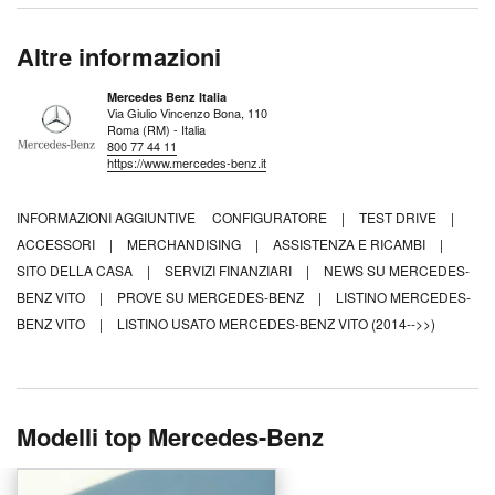
Altre informazioni
Mercedes Benz Italia
Via Giulio Vincenzo Bona, 110
Roma (RM) - Italia
800 77 44 11
https://www.mercedes-benz.it
INFORMAZIONI AGGIUNTIVE
CONFIGURATORE
|
TEST DRIVE
|
ACCESSORI
|
MERCHANDISING
|
ASSISTENZA E RICAMBI
|
SITO DELLA CASA
|
SERVIZI FINANZIARI
|
NEWS SU MERCEDES-
BENZ VITO
|
PROVE SU MERCEDES-BENZ
|
LISTINO MERCEDES-
BENZ VITO
|
LISTINO USATO MERCEDES-BENZ VITO (2014-->>)
Modelli top Mercedes-Benz