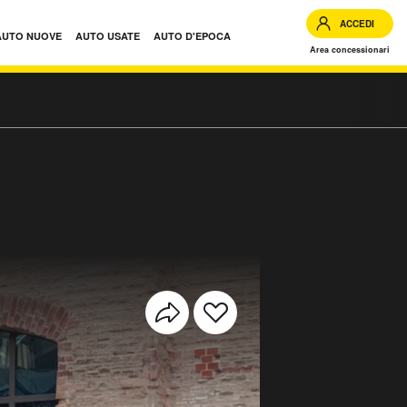
ACCEDI
AUTO NUOVE
AUTO USATE
AUTO D'EPOCA
Area concessionari