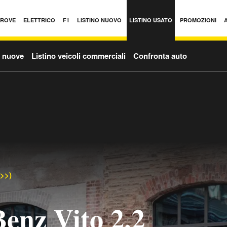
PROVE
ELETTRICO
F1
LISTINO NUOVO
LISTINO USATO
PROMOZIONI
o nuove
Listino veicoli commerciali
Confronta auto
->>)
enz Vito 2.2