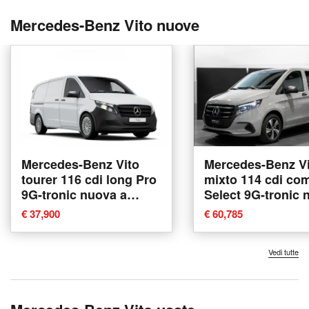
Mercedes-Benz Vito nuove
Mercedes-Benz Vito
Mercedes-Benz Vi
tourer 116 cdi long Pro
mixto 114 cdi co
9G-tronic nuova a
Select 9G-tronic 
Messina
a Ancona
€ 37,900
€ 60,785
Vedi tutte