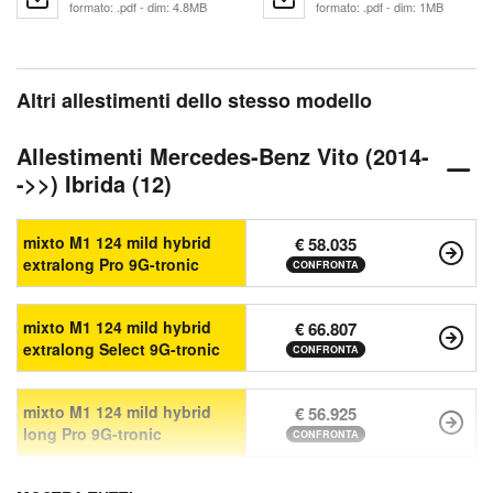
formato: .pdf - dim: 4.8MB
formato: .pdf - dim: 1MB
Altri allestimenti dello stesso modello
Allestimenti Mercedes-Benz Vito (2014-
->>) Ibrida (12)
mixto M1 124 mild hybrid
€ 58.035
extralong Pro 9G-tronic
CONFRONTA
mixto M1 124 mild hybrid
€ 66.807
extralong Select 9G-tronic
CONFRONTA
mixto M1 124 mild hybrid
€ 56.925
long Pro 9G-tronic
CONFRONTA