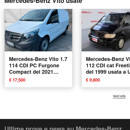
Mercedes-Benz Vito usate
Mercedes-Benz Vito 1.7
Mercedes-Benz Vi
114 CDI PC Furgone
112 CDI cat Freet
Compact del 2021
del 1999 usata a 
usata
€ 17,500
€ 9,800
Vedi tutte
Ultime prove e news su Mercedes-Benz