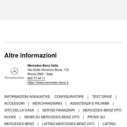
Altre informazioni
Mercedes Benz Italia
Via Giulio Vincenzo Bona, 110
Roma (RM) - Italia
800 77 44 11
https://www.mercedes-benz.it
INFORMAZIONI AGGIUNTIVE
CONFIGURATORE
|
TEST DRIVE
|
ACCESSORI
|
MERCHANDISING
|
ASSISTENZA E RICAMBI
|
SITO DELLA CASA
|
SERVIZI FINANZIARI
|
MERCEDES-BENZ VITO
NUOVE
|
NEWS SU MERCEDES-BENZ VITO
|
PROVE SU
MERCEDES-BENZ
|
LISTINO MERCEDES-BENZ VITO
|
LISTINO