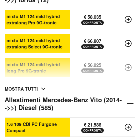
mixto M1 124 mild hybrid
€ 58.035
extralong Pro 9G-tronic
CONFRONTA
mixto M1 124 mild hybrid
€ 66.807
extralong Select 9G-tronic
CONFRONTA
mixto M1 124 mild hybrid
€ 56.925
long Pro 9G-tronic
CONFRONTA
MOSTRA TUTTI
Allestimenti Mercedes-Benz Vito (2014-
->>) Diesel (585)
1.6 109 CDI PC Furgone
€ 21.586
Compact
CONFRONTA