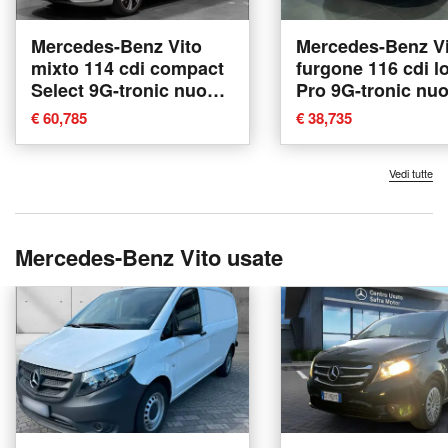
Mercedes-Benz Vito
Mercedes-Benz Vi
mixto 114 cdi compact
furgone 116 cdi l
Select 9G-tronic nuova
Pro 9G-tronic nu
a Ancona
Ancona
€ 60,785
€ 38,735
Vedi tutte
Mercedes-Benz Vito usate