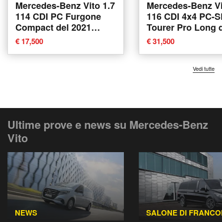
Mercedes-Benz Vito 1.7
Mercedes-Benz Vi
114 CDI PC Furgone
116 CDI 4x4 PC-S
Compact del 2021
Tourer Pro Long 
usata
2021 usata a Ren
€ 17,500
€ 31,500
Vedi tutte
Ultime prove e news su Mercedes-Benz
Vito
NEWS
SALONE DI FRANC