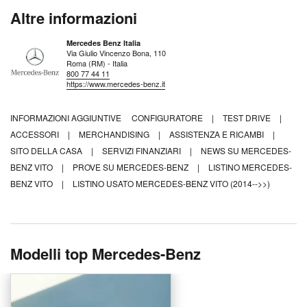
Altre informazioni
Mercedes Benz Italia
Via Giulio Vincenzo Bona, 110
Roma (RM) - Italia
800 77 44 11
https://www.mercedes-benz.it
INFORMAZIONI AGGIUNTIVE
CONFIGURATORE
|
TEST DRIVE
|
ACCESSORI
|
MERCHANDISING
|
ASSISTENZA E RICAMBI
|
SITO DELLA CASA
|
SERVIZI FINANZIARI
|
NEWS SU MERCEDES-
BENZ VITO
|
PROVE SU MERCEDES-BENZ
|
LISTINO MERCEDES-
BENZ VITO
|
LISTINO USATO MERCEDES-BENZ VITO (2014-->>)
Modelli top Mercedes-Benz