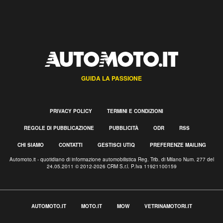
GUIDA LA PASSIONE
PRIVACY POLICY
TERMINI E CONDIZIONI
REGOLE DI PUBBLICAZIONE
PUBBLICITÀ
ODR
RSS
CHI SIAMO
CONTATTI
GESTISCI UTIQ
PREFERENZE MAILING
Automoto.it - quotidiano di informazione automobilistica Reg. Trib. di Milano Num. 277 del
24.05.2011 © 2012-2026 CRM S.r.l. P.Iva 11921100159
AUTOMOTO.IT
MOTO.IT
MOW
VETRINAMOTORI.IT