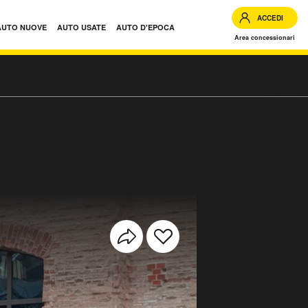
ACCEDI
AUTO NUOVE
AUTO USATE
AUTO D'EPOCA
Area concessionari