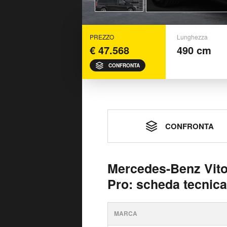
PREZZO
Lunghezza
€ 47.568
490 cm
CONFRONTA
CONFRONTA
Mercedes-Benz Vito
Pro: scheda tecnica
MARCA