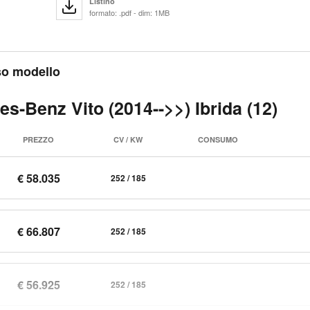
Listino
formato: .pdf - dim: 1MB
sso modello
s-Benz Vito (2014-->>) Ibrida (12)
PREZZO
CV / KW
CONSUMO
€ 58.035
252 / 185
€ 66.807
252 / 185
€ 56.925
252 / 185