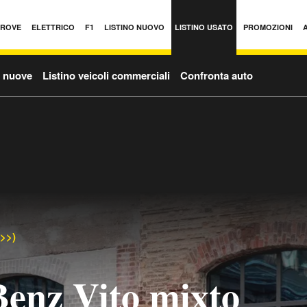
PROVE
ELETTRICO
F1
LISTINO NUOVO
LISTINO USATO
PROMOZIONI
o nuove
Listino veicoli commerciali
Confronta auto
->>)
enz Vito mixto