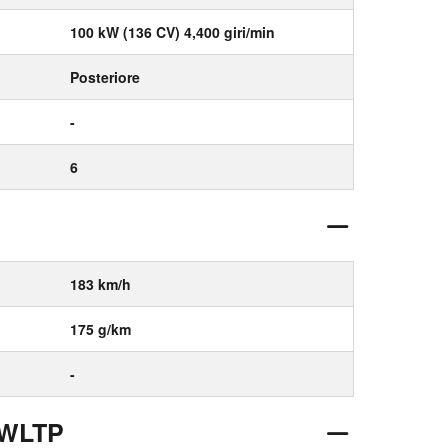
100 kW (136 CV) 4,400 giri/min
Posteriore
-
6
183 km/h
175 g/km
-
 WLTP