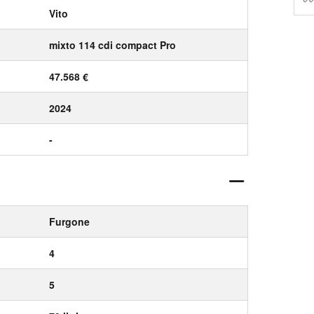
Vito
mixto 114 cdi compact Pro
47.568 €
2024
-
Furgone
4
5