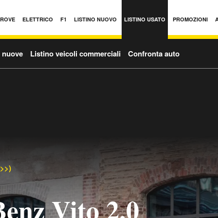
PROVE
ELETTRICO
F1
LISTINO NUOVO
LISTINO USATO
PROMOZIONI
o nuove
Listino veicoli commerciali
Confronta auto
->>)
enz Vito 2.0