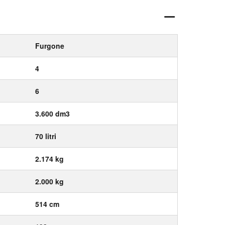
Furgone
4
6
3.600 dm3
70 litri
2.174 kg
2.000 kg
514 cm