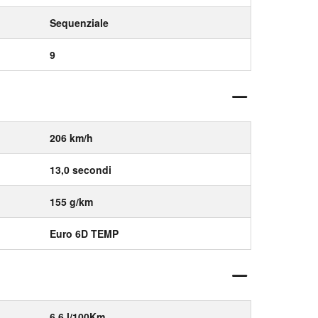
Sequenziale
9
206 km/h
13,0 secondi
155 g/km
Euro 6D TEMP
6,6 l/100Km