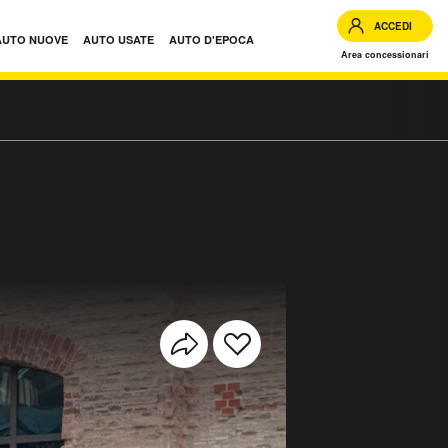
ACCEDI
AUTO NUOVE
AUTO USATE
AUTO D'EPOCA
Area concessionari