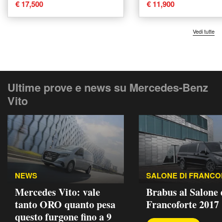
usata
Messina
€ 17,500
€ 11,900
Vedi tutte
Ultime prove e news su Mercedes-Benz
Vito
NEWS
SALONE DI FRANC
Mercedes Vito: vale
Brabus al Salone 
tanto ORO quanto pesa
Francoforte 2017
questo furgone fino a 9