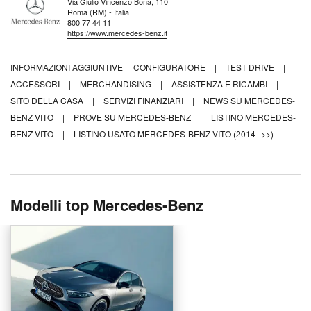
Via Giulio Vincenzo Bona, 110
Roma (RM) - Italia
800 77 44 11
https://www.mercedes-benz.it
INFORMAZIONI AGGIUNTIVE
CONFIGURATORE
|
TEST DRIVE
|
ACCESSORI
|
MERCHANDISING
|
ASSISTENZA E RICAMBI
|
SITO DELLA CASA
|
SERVIZI FINANZIARI
|
NEWS SU MERCEDES-
BENZ VITO
|
PROVE SU MERCEDES-BENZ
|
LISTINO MERCEDES-
BENZ VITO
|
LISTINO USATO MERCEDES-BENZ VITO (2014-->>)
Modelli top Mercedes-Benz