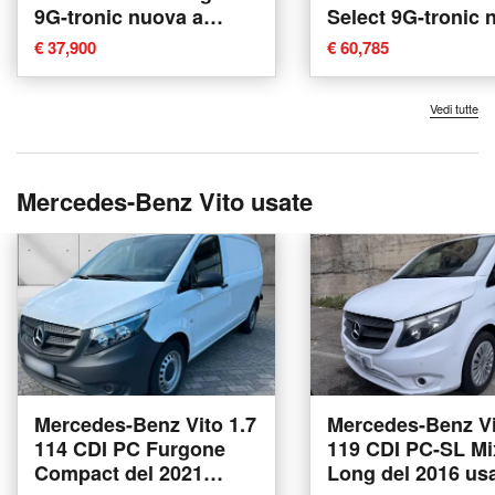
9G-tronic nuova a
Select 9G-tronic 
Messina
a Ancona
€ 37,900
€ 60,785
Vedi tutte
Mercedes-Benz Vito usate
Mercedes-Benz Vito 1.7
Mercedes-Benz Vi
114 CDI PC Furgone
119 CDI PC-SL Mi
Compact del 2021
Long del 2016 usa