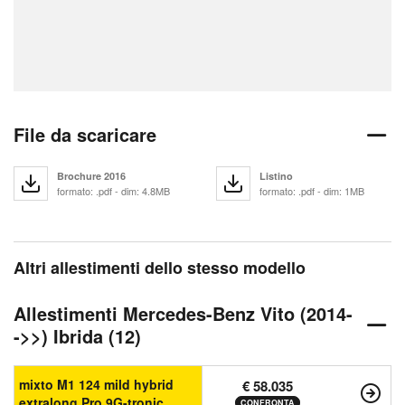
File da scaricare
Brochure 2016
Listino
formato: .pdf - dim: 4.8MB
formato: .pdf - dim: 1MB
Altri allestimenti dello stesso modello
Allestimenti Mercedes-Benz Vito (2014-
->>) Ibrida (12)
mixto M1 124 mild hybrid
€ 58.035
extralong Pro 9G-tronic
CONFRONTA