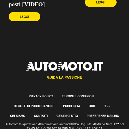
posti [VIDEO]
LEGGI
LEGGI
GUIDA LA PASSIONE
PRIVACY POLICY
TERMINI E CONDIZIONI
REGOLE DI PUBBLICAZIONE
PUBBLICITÀ
ODR
RSS
CHI SIAMO
CONTATTI
GESTISCI UTIQ
PREFERENZE MAILING
Automoto.it - quotidiano di informazione automobilistica Reg. Trib. di Milano Num. 277 del
24.05.2011 © 2012-2026 CRM S.r.l. P.Iva 11921100159