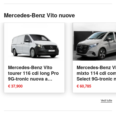
Mercedes-Benz Vito nuove
Mercedes-Benz Vito
Mercedes-Benz Vi
tourer 116 cdi long Pro
mixto 114 cdi co
9G-tronic nuova a
Select 9G-tronic 
Messina
a Ancona
€ 37,900
€ 60,785
Vedi tutte