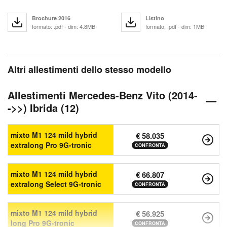
Brochure 2016
Listino
formato: .pdf - dim: 4.8MB
formato: .pdf - dim: 1MB
Altri allestimenti dello stesso modello
Allestimenti Mercedes-Benz Vito (2014-
->>) Ibrida (12)
mixto M1 124 mild hybrid
€ 58.035
extralong Pro 9G-tronic
CONFRONTA
mixto M1 124 mild hybrid
€ 66.807
extralong Select 9G-tronic
CONFRONTA
mixto M1 124 mild hybrid
€ 56.925
long Pro 9G-tronic
CONFRONTA