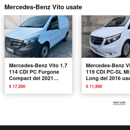
Mercedes-Benz Vito usate
Mercedes-Benz Vito 1.7
Mercedes-Benz Vi
114 CDI PC Furgone
119 CDI PC-SL Mi
Compact del 2021
Long del 2016 usa
usata
Messina
€ 17,500
€ 11,900
Vedi tutte