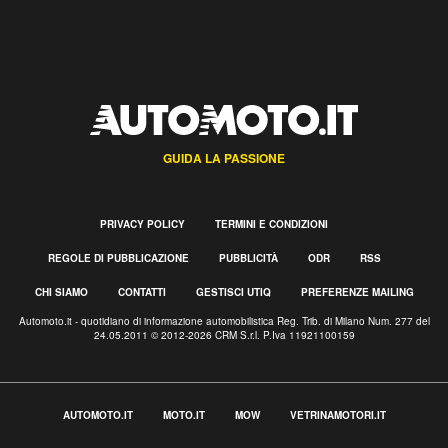
GUIDA LA PASSIONE
PRIVACY POLICY
TERMINI E CONDIZIONI
REGOLE DI PUBBLICAZIONE
PUBBLICITÀ
ODR
RSS
CHI SIAMO
CONTATTI
GESTISCI UTIQ
PREFERENZE MAILING
Automoto.it - quotidiano di informazione automobilistica Reg. Trib. di Milano Num. 277 del
24.05.2011 © 2012-2026 CRM S.r.l. P.Iva 11921100159
AUTOMOTO.IT
MOTO.IT
MOW
VETRINAMOTORI.IT