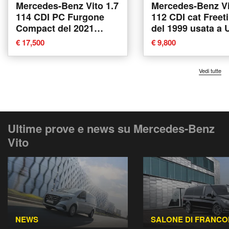
Mercedes-Benz Vito 1.7
Mercedes-Benz Vi
114 CDI PC Furgone
112 CDI cat Freet
Compact del 2021
del 1999 usata a 
usata
€ 17,500
€ 9,800
Vedi tutte
Ultime prove e news su Mercedes-Benz
Vito
NEWS
SALONE DI FRANC