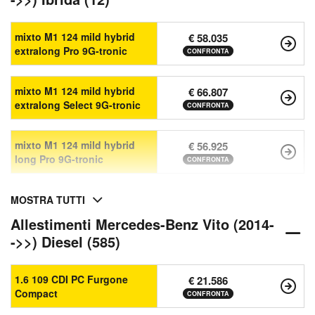
mixto M1 124 mild hybrid
€ 58.035
extralong Pro 9G-tronic
CONFRONTA
mixto M1 124 mild hybrid
€ 66.807
extralong Select 9G-tronic
CONFRONTA
mixto M1 124 mild hybrid
€ 56.925
long Pro 9G-tronic
CONFRONTA
MOSTRA TUTTI
Allestimenti Mercedes-Benz Vito (2014-
->>) Diesel (585)
1.6 109 CDI PC Furgone
€ 21.586
Compact
CONFRONTA