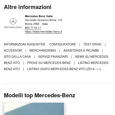
Altre informazioni
Mercedes Benz Italia
Via Giulio Vincenzo Bona, 110
Roma (RM) - Italia
800 77 44 11
https://www.mercedes-benz.it
INFORMAZIONI AGGIUNTIVE
CONFIGURATORE
|
TEST DRIVE
|
ACCESSORI
|
MERCHANDISING
|
ASSISTENZA E RICAMBI
|
SITO DELLA CASA
|
SERVIZI FINANZIARI
|
NEWS SU MERCEDES-
BENZ VITO
|
PROVE SU MERCEDES-BENZ
|
LISTINO MERCEDES-
BENZ VITO
|
LISTINO USATO MERCEDES-BENZ VITO (2014-->>)
Modelli top Mercedes-Benz