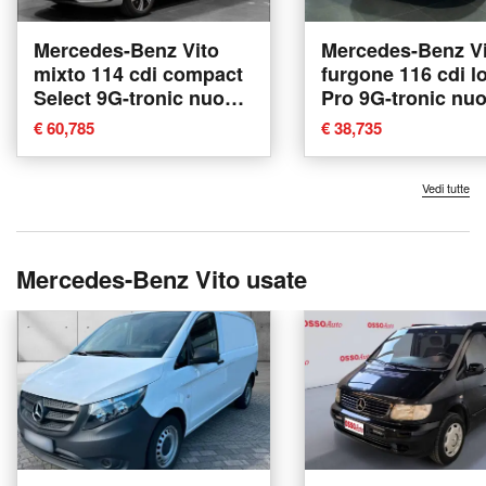
Mercedes-Benz Vito
Mercedes-Benz Vi
mixto 114 cdi compact
furgone 116 cdi l
Select 9G-tronic nuova
Pro 9G-tronic nu
a Ancona
Ancona
€ 60,785
€ 38,735
Vedi tutte
Mercedes-Benz Vito usate