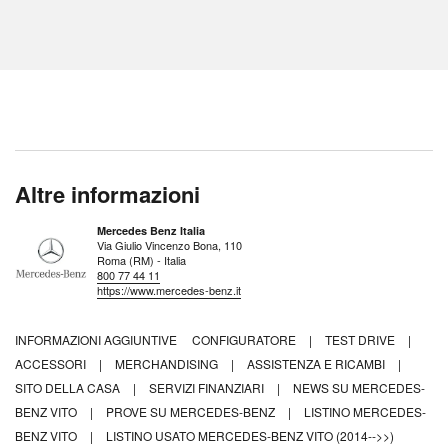
Altre informazioni
Mercedes Benz Italia
Via Giulio Vincenzo Bona, 110
Roma (RM) - Italia
800 77 44 11
https://www.mercedes-benz.it
INFORMAZIONI AGGIUNTIVE
CONFIGURATORE
|
TEST DRIVE
|
ACCESSORI
|
MERCHANDISING
|
ASSISTENZA E RICAMBI
|
SITO DELLA CASA
|
SERVIZI FINANZIARI
|
NEWS SU MERCEDES-
BENZ VITO
|
PROVE SU MERCEDES-BENZ
|
LISTINO MERCEDES-
BENZ VITO
|
LISTINO USATO MERCEDES-BENZ VITO (2014-->>)