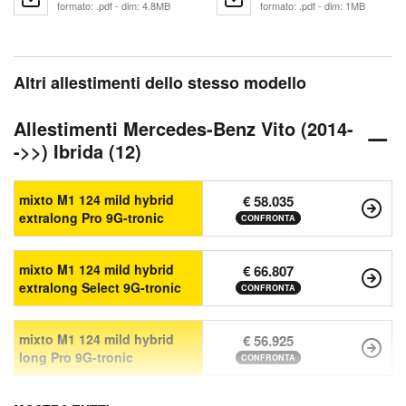
formato: .pdf - dim: 4.8MB
formato: .pdf - dim: 1MB
Altri allestimenti dello stesso modello
Allestimenti Mercedes-Benz Vito (2014-
->>) Ibrida (12)
mixto M1 124 mild hybrid
€ 58.035
extralong Pro 9G-tronic
CONFRONTA
mixto M1 124 mild hybrid
€ 66.807
extralong Select 9G-tronic
CONFRONTA
mixto M1 124 mild hybrid
€ 56.925
long Pro 9G-tronic
CONFRONTA