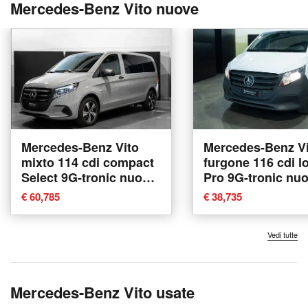
Mercedes-Benz Vito nuove
Mercedes-Benz Vito
Mercedes-Benz Vi
mixto 114 cdi compact
furgone 116 cdi l
Select 9G-tronic nuova
Pro 9G-tronic nu
a Ancona
Ancona
€ 60,785
€ 38,735
Vedi tutte
Mercedes-Benz Vito usate