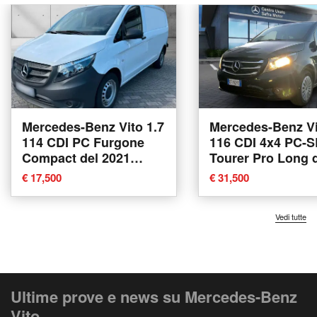
Mercedes-Benz Vito 1.7
Mercedes-Benz Vi
114 CDI PC Furgone
116 CDI 4x4 PC-S
Compact del 2021
Tourer Pro Long 
usata
2021 usata a Ren
€ 17,500
€ 31,500
Vedi tutte
Ultime prove e news su Mercedes-Benz
Vito