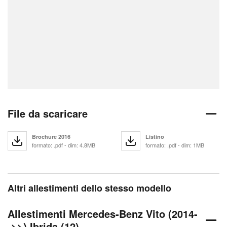
File da scaricare
Brochure 2016
Listino
formato: .pdf - dim: 4.8MB
formato: .pdf - dim: 1MB
Altri allestimenti dello stesso modello
Allestimenti Mercedes-Benz Vito (2014-
->>) Ibrida (12)