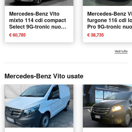
Mercedes-Benz Vito
Mercedes-Benz Vi
mixto 114 cdi compact
furgone 116 cdi l
Select 9G-tronic nuova
Pro 9G-tronic nu
a Ancona
Ancona
€ 60,785
€ 38,735
Vedi tutte
Mercedes-Benz Vito usate