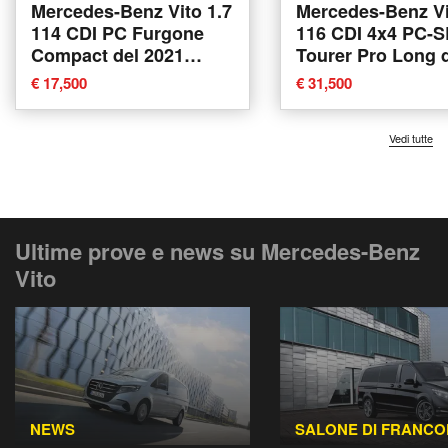
Mercedes-Benz Vito 1.7
Mercedes-Benz Vi
114 CDI PC Furgone
116 CDI 4x4 PC-S
Compact del 2021
Tourer Pro Long 
usata
2021 usata a Ren
€ 17,500
€ 31,500
Vedi tutte
Ultime prove e news su Mercedes-Benz
Vito
NEWS
SALONE DI FRANC