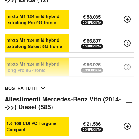
mixto M1 124 mild hybrid
€ 58.035
extralong Pro 9G-tronic
CONFRONTA
mixto M1 124 mild hybrid
€ 66.807
extralong Select 9G-tronic
CONFRONTA
mixto M1 124 mild hybrid
€ 56.925
long Pro 9G-tronic
CONFRONTA
MOSTRA TUTTI
Allestimenti Mercedes-Benz Vito (2014-
->>) Diesel (585)
1.6 109 CDI PC Furgone
€ 21.586
Compact
CONFRONTA