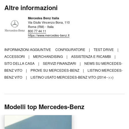
Altre informazioni
Mercedes Benz Italia
Via Giulio Vincenzo Bona, 110
Roma (RM) - Italia
800 77 44 11
https://www.mercedes-benz.it
INFORMAZIONI AGGIUNTIVE
CONFIGURATORE
|
TEST DRIVE
|
ACCESSORI
|
MERCHANDISING
|
ASSISTENZA E RICAMBI
|
SITO DELLA CASA
|
SERVIZI FINANZIARI
|
NEWS SU MERCEDES-
BENZ VITO
|
PROVE SU MERCEDES-BENZ
|
LISTINO MERCEDES-
BENZ VITO
|
LISTINO USATO MERCEDES-BENZ VITO (2014-->>)
Modelli top Mercedes-Benz