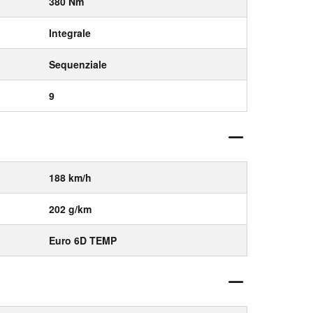
380 Nm
Integrale
Sequenziale
9
188 km/h
202 g/km
Euro 6D TEMP