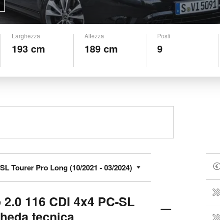
Larghezza
Altezza
Posti
193 cm
189 cm
9
 2.0 116 CDI 4x4 PC-SL
cheda tecnica