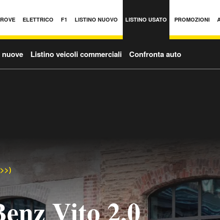
PROVE
ELETTRICO
F1
LISTINO NUOVO
LISTINO USATO
PROMOZIONI
o nuove
Listino veicoli commerciali
Confronta auto
->>)
enz Vito 2.0