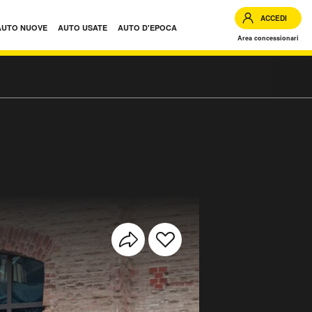
ACCEDI
AUTO NUOVE
AUTO USATE
AUTO D'EPOCA
Area concessionari