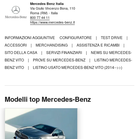
Mercedes Benz Italia
Via Giulio Vincenzo Bona, 110
Roma (RM) - Italia
800 77 44 11
https://www.mercedes-benz.it
INFORMAZIONI AGGIUNTIVE
CONFIGURATORE
|
TEST DRIVE
|
ACCESSORI
|
MERCHANDISING
|
ASSISTENZA E RICAMBI
|
SITO DELLA CASA
|
SERVIZI FINANZIARI
|
NEWS SU MERCEDES-
BENZ VITO
|
PROVE SU MERCEDES-BENZ
|
LISTINO MERCEDES-
BENZ VITO
|
LISTINO USATO MERCEDES-BENZ VITO (2014-->>)
Modelli top Mercedes-Benz