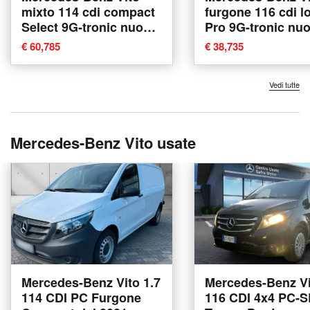
mixto 114 cdi compact
furgone 116 cdi l
Select 9G-tronic nuova
Pro 9G-tronic nu
a Ancona
Ancona
€ 60,785
€ 38,735
Vedi tutte
Mercedes-Benz Vito usate
Mercedes-Benz Vito 1.7
Mercedes-Benz Vi
114 CDI PC Furgone
116 CDI 4x4 PC-S