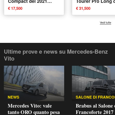
Compact del 2021
Tourer Pro Long 
usata
2021 usata a Ren
€ 17,500
€ 31,500
Vedi tutte
Ultime prove e news su Mercedes-Benz
Vito
NEWS
SALONE DI FRANC
Mercedes Vito: vale
Brabus al Salone 
tanto ORO quanto pesa
Francoforte 2017