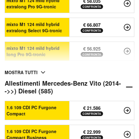
mixto M1 124 mild hybrid
€ 58.035
extralong Pro 9G-tronic
CONFRONTA
mixto M1 124 mild hybrid
€ 66.807
extralong Select 9G-tronic
CONFRONTA
mixto M1 124 mild hybrid
€ 56.925
long Pro 9G-tronic
CONFRONTA
MOSTRA TUTTI
Allestimenti Mercedes-Benz Vito (2014-
->>) Diesel (585)
1.6 109 CDI PC Furgone
€ 21.586
Compact
CONFRONTA
1.6 109 CDI PC Furgone
€ 22.999
Compact Business
CONFRONTA