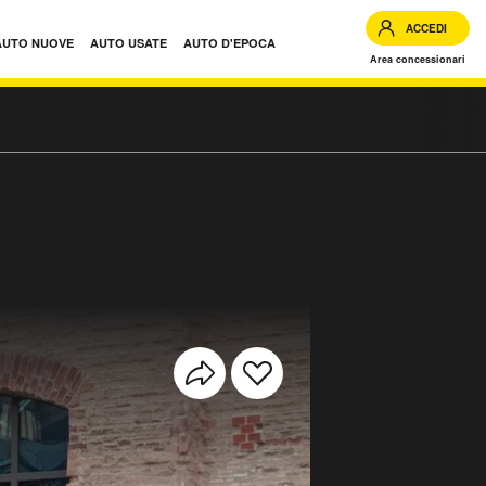
ACCEDI
AUTO NUOVE
AUTO USATE
AUTO D'EPOCA
Area concessionari