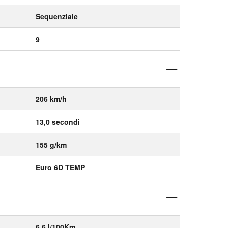
Sequenziale
9
206 km/h
13,0 secondi
155 g/km
Euro 6D TEMP
6,6 l/100Km