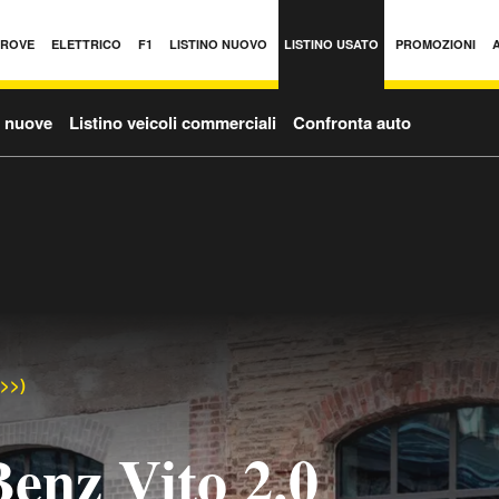
PROVE
ELETTRICO
F1
LISTINO NUOVO
LISTINO USATO
PROMOZIONI
o nuove
Listino veicoli commerciali
Confronta auto
->>)
enz Vito 2.0