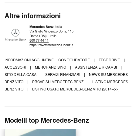
Altre informazioni
Mercedes Benz Italia
Via Giulio Vincenzo Bona, 110
Roma (RM) - Italia
800 77 44 11
https://www.mercedes-benz.it
INFORMAZIONI AGGIUNTIVE
CONFIGURATORE
|
TEST DRIVE
|
ACCESSORI
|
MERCHANDISING
|
ASSISTENZA E RICAMBI
|
SITO DELLA CASA
|
SERVIZI FINANZIARI
|
NEWS SU MERCEDES-
BENZ VITO
|
PROVE SU MERCEDES-BENZ
|
LISTINO MERCEDES-
BENZ VITO
|
LISTINO USATO MERCEDES-BENZ VITO (2014-->>)
Modelli top Mercedes-Benz