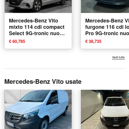
Mercedes-Benz Vito
Mercedes-Benz Vi
mixto 114 cdi compact
furgone 116 cdi l
Select 9G-tronic nuova
Pro 9G-tronic nu
a Ancona
Ancona
€ 60,785
€ 38,735
Vedi tutte
Mercedes-Benz Vito usate