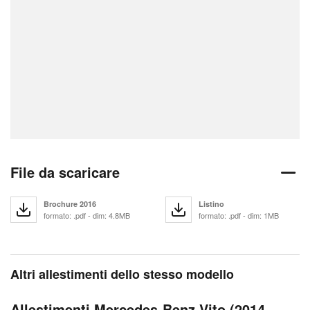
File da scaricare
Brochure 2016
Listino
formato: .pdf - dim: 4.8MB
formato: .pdf - dim: 1MB
Altri allestimenti dello stesso modello
Allestimenti Mercedes-Benz Vito (2014-