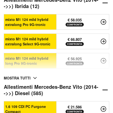
->>) Ibrida (12)
mixto M1 124 mild hybrid
€ 58.035
extralong Pro 9G-tronic
CONFRONTA
mixto M1 124 mild hybrid
€ 66.807
extralong Select 9G-tronic
CONFRONTA
mixto M1 124 mild hybrid
€ 56.925
long Pro 9G-tronic
CONFRONTA
MOSTRA TUTTI
Allestimenti Mercedes-Benz Vito (2014-
->>) Diesel (585)
1.6 109 CDI PC Furgone
€ 21.586
Compact
CONFRONTA