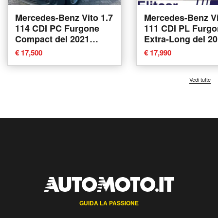
Mercedes-Benz Vito 1.7
Mercedes-Benz Vi
114 CDI PC Furgone
111 CDI PL Furgo
Compact del 2021
Extra-Long del 2
usata
usata a Magenta
€ 17,500
€ 17,990
Vedi tutte
GUIDA LA PASSIONE