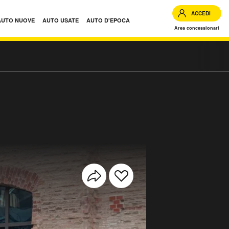
ACCEDI
AUTO NUOVE
AUTO USATE
AUTO D'EPOCA
Area concessionari