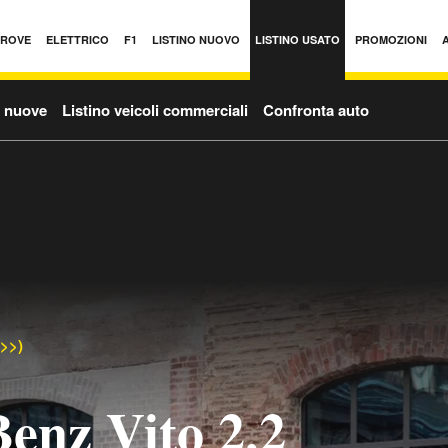
PROVE
ELETTRICO
F1
LISTINO NUOVO
LISTINO USATO
PROMOZIONI
o nuove
Listino veicoli commerciali
Confronta auto
->>)
enz Vito 2.2