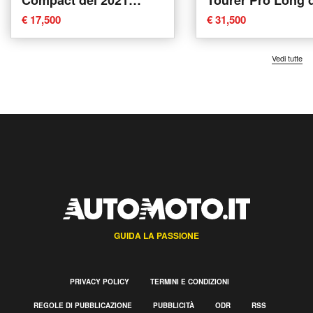
usata
2021 usata a Ren
€ 17,500
€ 31,500
Vedi tutte
GUIDA LA PASSIONE
PRIVACY POLICY
TERMINI E CONDIZIONI
REGOLE DI PUBBLICAZIONE
PUBBLICITÀ
ODR
RSS