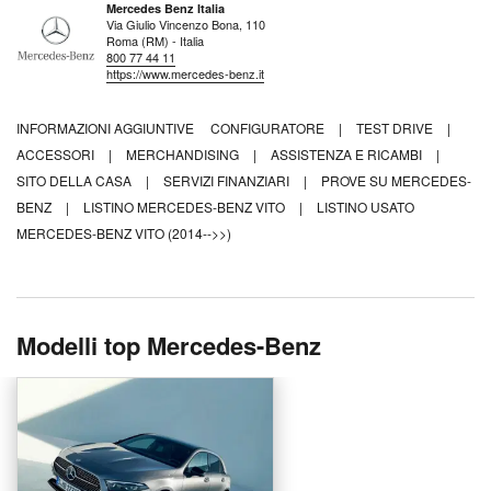
Mercedes Benz Italia
Via Giulio Vincenzo Bona, 110
Roma (RM) - Italia
800 77 44 11
https://www.mercedes-benz.it
INFORMAZIONI AGGIUNTIVE
CONFIGURATORE
|
TEST DRIVE
|
ACCESSORI
|
MERCHANDISING
|
ASSISTENZA E RICAMBI
|
SITO DELLA CASA
|
SERVIZI FINANZIARI
|
PROVE SU MERCEDES-
BENZ
|
LISTINO MERCEDES-BENZ VITO
|
LISTINO USATO
MERCEDES-BENZ VITO (2014-->>)
Modelli top Mercedes-Benz