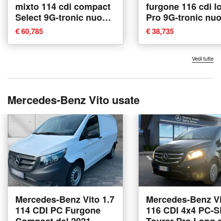
mixto 114 cdi compact
furgone 116 cdi l
Select 9G-tronic nuova
Pro 9G-tronic nu
a Ancona
Ancona
€ 60,785
€ 38,735
Vedi tutte
Mercedes-Benz Vito usate
Mercedes-Benz Vito 1.7
Mercedes-Benz Vi
114 CDI PC Furgone
116 CDI 4x4 PC-S
Compact del 2021
Tourer Pro Long 