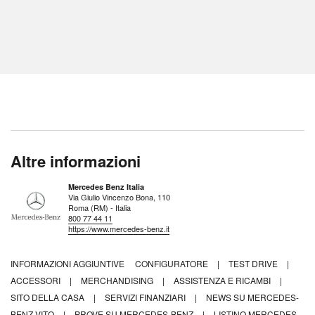
Altre informazioni
Mercedes Benz Italia
Via Giulio Vincenzo Bona, 110
Roma (RM) - Italia
800 77 44 11
https://www.mercedes-benz.it
INFORMAZIONI AGGIUNTIVE
CONFIGURATORE
|
TEST DRIVE
|
ACCESSORI
|
MERCHANDISING
|
ASSISTENZA E RICAMBI
|
SITO DELLA CASA
|
SERVIZI FINANZIARI
|
NEWS SU MERCEDES-
BENZ VITO
|
PROVE SU MERCEDES-BENZ
|
LISTINO MERCEDES-