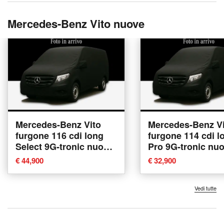
Mercedes-Benz Vito nuove
Mercedes-Benz Vito
Mercedes-Benz Vi
furgone 116 cdi long
furgone 114 cdi l
Select 9G-tronic nuova
Pro 9G-tronic nu
a Lainate
Lainate
€ 44,900
€ 32,900
Vedi tutte