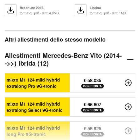
Brochure 2016
Listino
formato: .pdf - dim: 4.8MB
formato: .pdf - dim: 1MB
Altri allestimenti dello stesso modello
Allestimenti Mercedes-Benz Vito (2014-
->>) Ibrida (12)
mixto M1 124 mild hybrid
€ 58.035
extralong Pro 9G-tronic
CONFRONTA
mixto M1 124 mild hybrid
€ 66.807
extralong Select 9G-tronic
CONFRONTA
mixto M1 124 mild hybrid
€ 56.925
long Pro 9G-tronic
CONFRONTA