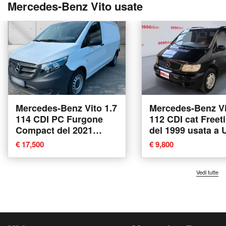
Mercedes-Benz Vito usate
Mercedes-Benz Vito 1.7
Mercedes-Benz Vi
114 CDI PC Furgone
112 CDI cat Freet
Compact del 2021
del 1999 usata a 
usata
€ 17,500
€ 9,800
Vedi tutte