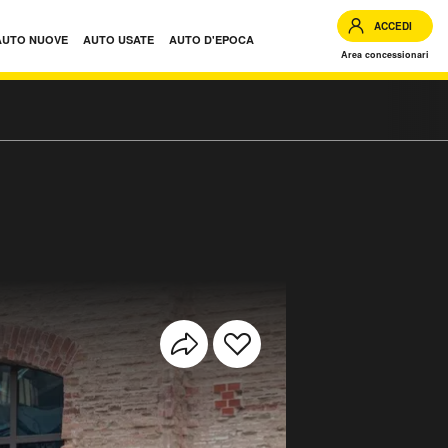
ACCEDI
AUTO NUOVE
AUTO USATE
AUTO D'EPOCA
Area concessionari