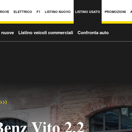
PROVE
ELETTRICO
F1
LISTINO NUOVO
LISTINO USATO
PROMOZIONI
o nuove
Listino veicoli commerciali
Confronta auto
->>)
enz Vito 2.2