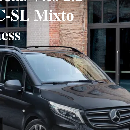
C-SL Mixto
ess