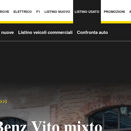
PROVE
ELETTRICO
F1
LISTINO NUOVO
LISTINO USATO
PROMOZIONI
o nuove
Listino veicoli commerciali
Confronta auto
->>)
enz Vito mixto