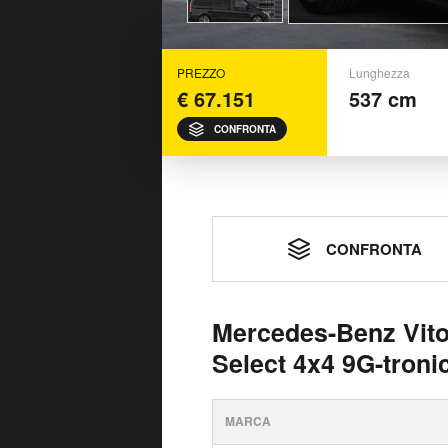
PREZZO
Lunghezza
€ 67.151
537 cm
CONFRONTA
CONFRONTA
Mercedes-Benz Vito
Select 4x4 9G-troni
MARCA