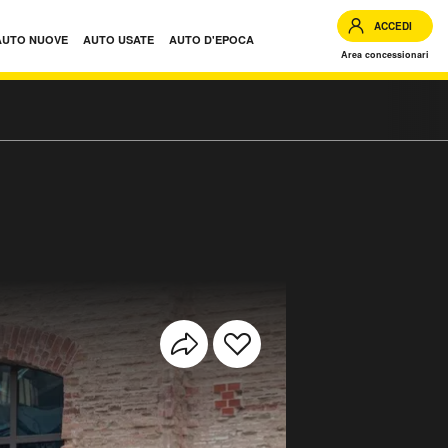
ACCEDI
AUTO NUOVE
AUTO USATE
AUTO D'EPOCA
Area concessionari