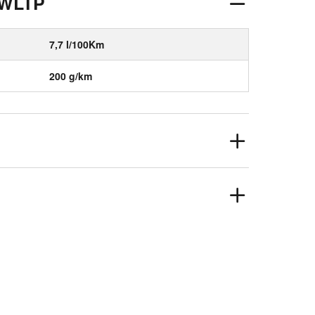
 WLTP
7,7 l/100Km
200 g/km