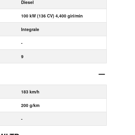
Diesel
100 kW (136 CV) 4,400 giri/min
Integrale
-
9
183 km/h
200 g/km
-