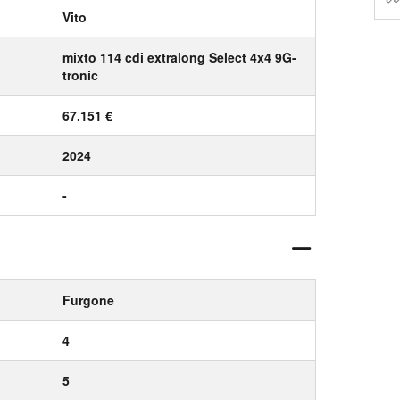
Vito
mixto 114 cdi extralong Select 4x4 9G-
tronic
67.151 €
2024
-
Furgone
4
5