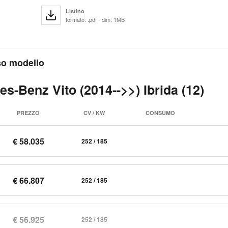
Listino
formato: .pdf - dim: 1MB
sso modello
s-Benz Vito (2014-->>) Ibrida (12)
PREZZO
CV / KW
CONSUMO
€ 58.035
252 / 185
€ 66.807
252 / 185
€ 56.925
252 / 185