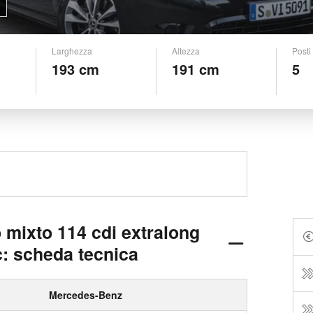
Larghezza
Altezza
Posti
193 cm
191 cm
5
 mixto 114 cdi extralong
c: scheda tecnica
Mercedes-Benz