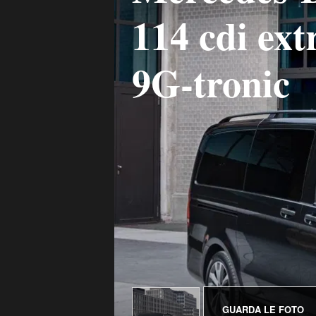
114 cdi ext
9G-tronic
GUARDA LE FOTO