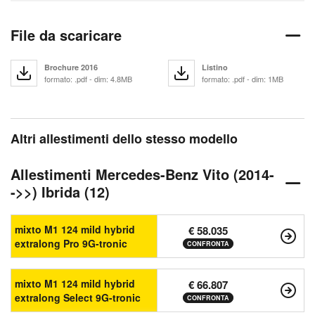
File da scaricare
Brochure 2016
Listino
formato: .pdf - dim: 4.8MB
formato: .pdf - dim: 1MB
Altri allestimenti dello stesso modello
Allestimenti Mercedes-Benz Vito (2014-
->>) Ibrida (12)
mixto M1 124 mild hybrid
€ 58.035
extralong Pro 9G-tronic
CONFRONTA
mixto M1 124 mild hybrid
€ 66.807
extralong Select 9G-tronic
CONFRONTA