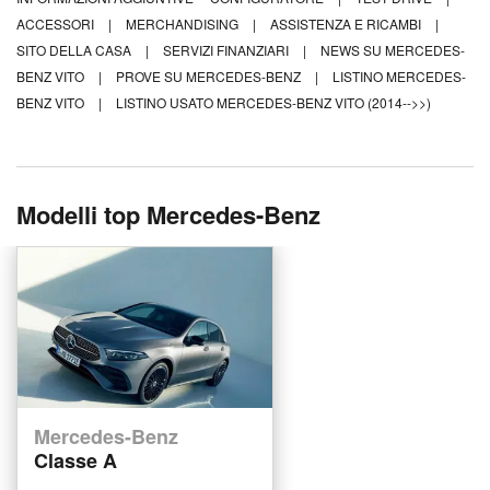
ACCESSORI
|
MERCHANDISING
|
ASSISTENZA E RICAMBI
|
SITO DELLA CASA
|
SERVIZI FINANZIARI
|
NEWS SU MERCEDES-
BENZ VITO
|
PROVE SU MERCEDES-BENZ
|
LISTINO MERCEDES-
BENZ VITO
|
LISTINO USATO MERCEDES-BENZ VITO (2014-->>)
Modelli top Mercedes-Benz
Mercedes-Benz
Classe A