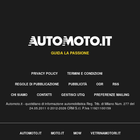
GUIDA LA PASSIONE
PRIVACY POLICY
TERMINI E CONDIZIONI
REGOLE DI PUBBLICAZIONE
PUBBLICITÀ
ODR
RSS
CHI SIAMO
CONTATTI
GESTISCI UTIQ
PREFERENZE MAILING
Automoto.it - quotidiano di informazione automobilistica Reg. Trib. di Milano Num. 277 del
24.05.2011 © 2012-2026 CRM S.r.l. P.Iva 11921100159
AUTOMOTO.IT
MOTO.IT
MOW
VETRINAMOTORI.IT