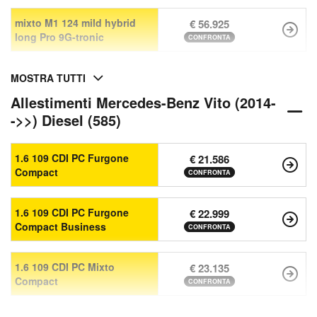
mixto M1 124 mild hybrid
€ 56.925
long Pro 9G-tronic
CONFRONTA
MOSTRA TUTTI
Allestimenti Mercedes-Benz Vito (2014-
->>) Diesel (585)
1.6 109 CDI PC Furgone
€ 21.586
Compact
CONFRONTA
1.6 109 CDI PC Furgone
€ 22.999
Compact Business
CONFRONTA
1.6 109 CDI PC Mixto
€ 23.135
Compact
CONFRONTA