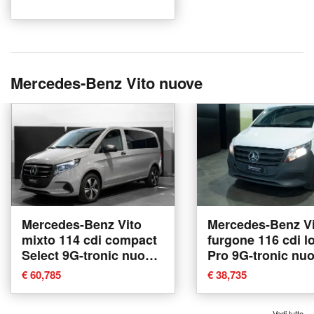
Mercedes-Benz Vito nuove
Mercedes-Benz Vito
Mercedes-Benz Vi
mixto 114 cdi compact
furgone 116 cdi l
Select 9G-tronic nuova
Pro 9G-tronic nu
a Ancona
Ancona
€ 60,785
€ 38,735
Vedi tutte