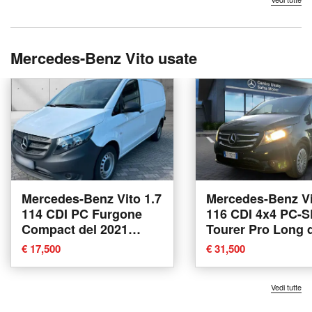
Mercedes-Benz Vito usate
Mercedes-Benz Vito 1.7
Mercedes-Benz Vi
114 CDI PC Furgone
116 CDI 4x4 PC-S
Compact del 2021
Tourer Pro Long 
usata
2021 usata a Ren
€ 17,500
€ 31,500
Vedi tutte