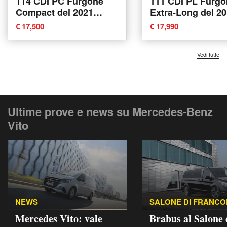
114 CDI PC Furgone
111 CDI PL Furgo
Compact del 2021
Extra-Long del 2
usata
usata a Magenta
€ 17,500
€ 17,990
Vedi tutte
Ultime prove e news su Mercedes-Benz
Vito
NEWS
SALONE DI FRANC
Mercedes Vito: vale
Brabus al Salone 