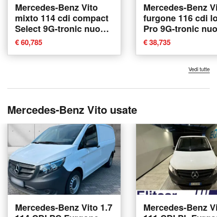
Mercedes-Benz Vito
Mercedes-Benz Vi
mixto 114 cdi compact
furgone 116 cdi l
Select 9G-tronic nuova
Pro 9G-tronic nu
a Ancona
Ancona
€ 60,785
€ 38,735
Vedi tutte
Mercedes-Benz Vito usate
Mercedes-Benz Vito 1.7
Mercedes-Benz Vi