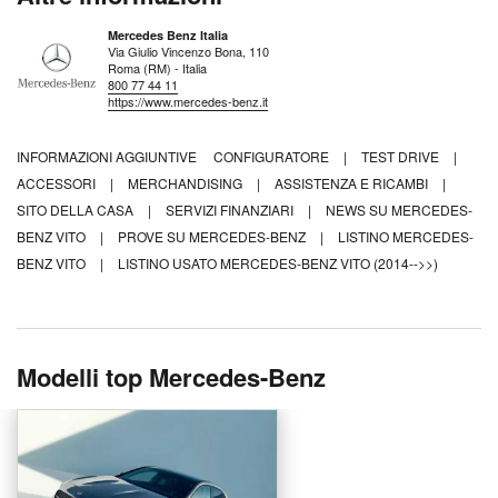
Mercedes Benz Italia
Via Giulio Vincenzo Bona, 110
Roma (RM) - Italia
800 77 44 11
https://www.mercedes-benz.it
INFORMAZIONI AGGIUNTIVE
CONFIGURATORE
|
TEST DRIVE
|
ACCESSORI
|
MERCHANDISING
|
ASSISTENZA E RICAMBI
|
SITO DELLA CASA
|
SERVIZI FINANZIARI
|
NEWS SU MERCEDES-
BENZ VITO
|
PROVE SU MERCEDES-BENZ
|
LISTINO MERCEDES-
BENZ VITO
|
LISTINO USATO MERCEDES-BENZ VITO (2014-->>)
Modelli top Mercedes-Benz