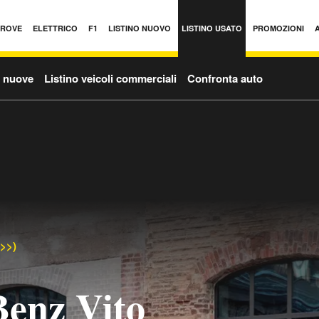
PROVE
ELETTRICO
F1
LISTINO NUOVO
LISTINO USATO
PROMOZIONI
o nuove
Listino veicoli commerciali
Confronta auto
->>)
enz Vito