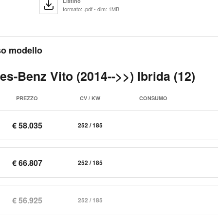
Listino
formato: .pdf - dim: 1MB
sso modello
s-Benz Vito (2014-->>) Ibrida (12)
PREZZO
CV / KW
CONSUMO
€ 58.035
252 / 185
€ 66.807
252 / 185
€ 56.925
252 / 185