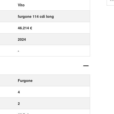
Vito
furgone 114 cdi long
46.214 €
2024
-
Furgone
4
2