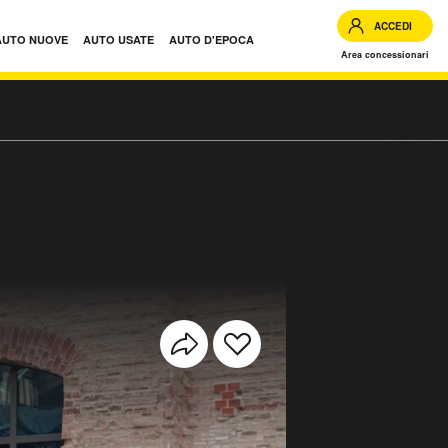
ACCEDI
AUTO NUOVE
AUTO USATE
AUTO D'EPOCA
Area concessionari