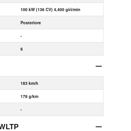
100 kW (136 CV) 4,400 giri/min
Posteriore
-
6
183 km/h
178 g/km
-
 WLTP