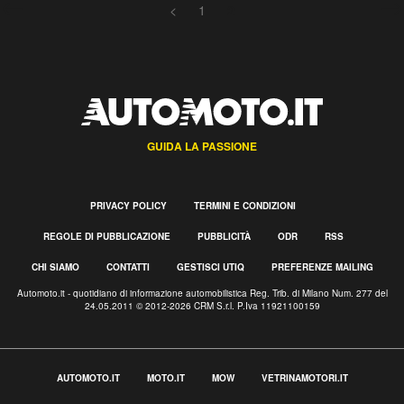
<
1
2
GUIDA LA PASSIONE
PRIVACY POLICY
TERMINI E CONDIZIONI
REGOLE DI PUBBLICAZIONE
PUBBLICITÀ
ODR
RSS
CHI SIAMO
CONTATTI
GESTISCI UTIQ
PREFERENZE MAILING
Automoto.it - quotidiano di informazione automobilistica Reg. Trib. di Milano Num. 277 del
24.05.2011 © 2012-2026 CRM S.r.l. P.Iva 11921100159
AUTOMOTO.IT
MOTO.IT
MOW
VETRINAMOTORI.IT